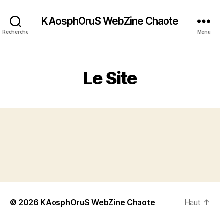
KAosphOruS WebZine Chaote
Recherche
Menu
C
Le Site
a
t
é
g
o
r
i
e
s
© 2026
KAosphOruS WebZine Chaote
Haut
↑