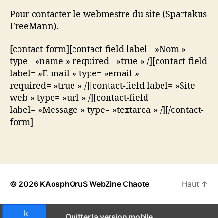
Pour contacter le webmestre du site (Spartakus
FreeMann).
[contact-form][contact-field label= »Nom »
type= »name » required= »true » /][contact-field
label= »E-mail » type= »email »
required= »true » /][contact-field label= »Site
web » type= »url » /][contact-field
label= »Message » type= »textarea » /][/contact-
form]
© 2026
KAosphOruS WebZine Chaote
Haut
↑
Partagez
Quitter la version mobile