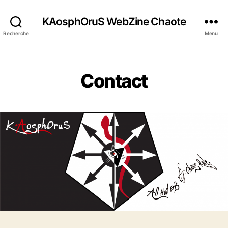
KAosphOruS WebZine Chaote
Recherche
Menu
C
Contact
a
t
é
g
o
r
i
e
s