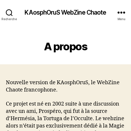
KAosphOruS WebZine Chaote
Recherche
Menu
C
A propos
a
t
é
g
o
r
Nouvelle version de KAosphOruS, le WebZine
i
e
Chaote francophone.
s
Ce projet est né en 2002 suite à une discussion
avec un ami, Prospéro, qui fut à la source
d’Hermésia, la Tortuga de l’Occulte. Le webzine
alors n’était pas exclusivement dédié à la Magie