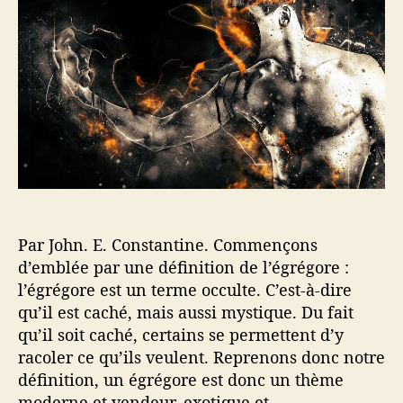
g
l
a
r
’
r
é
a
t
g
r
i
o
t
c
r
i
l
e
c
e
o
l
u
e
d
e
s
Par John. E. Constantine. Commençons
é
g
d’emblée par une définition de l’égrégore :
r
l’égrégore est un terme occulte. C’est-à-dire
é
qu’il est caché, mais aussi mystique. Du fait
g
qu’il soit caché, certains se permettent d’y
o
racoler ce qu’ils veulent. Reprenons donc notre
r
définition, un égrégore est donc un thème
e
moderne et vendeur, exotique et
s