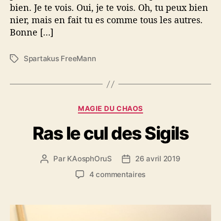
s
bien. Je te vois. Oui, je te vois. Oh, tu peux bien
…
nier, mais en fait tu es comme tous les autres.
Bonne […]
Spartakus FreeMann
É
t
i
q
u
C
MAGIE DU CHAOS
e
a
t
Ras le cul des Sigils
t
t
é
e
g
s
Par
KAosphOruS
26 avril 2019
A
D
o
u
a
r
s
4 commentaires
t
t
i
u
e
e
e
r
u
d
s
R
r
e
a