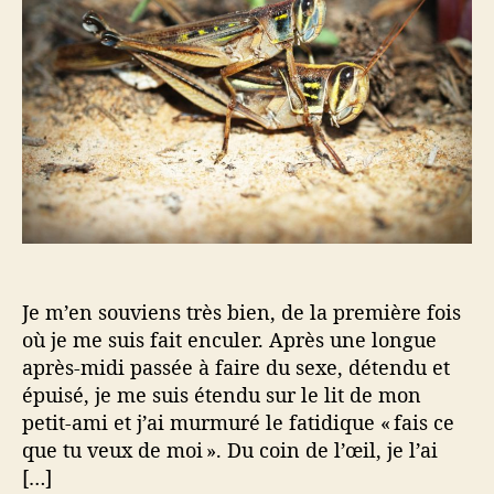
m
’
r
i
a
t
e
r
i
e
t
c
t
i
l
S
c
e
p
l
i
e
r
i
t
u
a
Je m’en souviens très bien, de la première fois
l
où je me suis fait enculer. Après une longue
i
après-midi passée à faire du sexe, détendu et
t
épuisé, je me suis étendu sur le lit de mon
é
petit-ami et j’ai murmuré le fatidique « fais ce
que tu veux de moi ». Du coin de l’œil, je l’ai
[…]