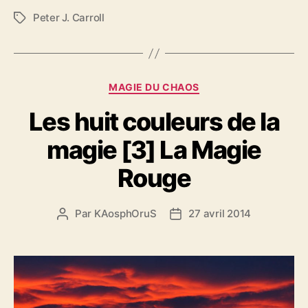
Peter J. Carroll
É
t
i
q
u
C
MAGIE DU CHAOS
e
a
t
Les huit couleurs de la
t
t
é
e
magie [3] La Magie
g
s
o
Rouge
r
i
e
Par
KAosphOruS
27 avril 2014
A
D
s
u
a
t
t
e
e
u
d
r
e
d
l