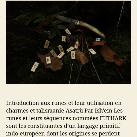
e
e
e
u
d
s
r
e
d
l
e
’
l
a
’
r
a
t
r
i
t
c
i
l
c
e
l
e
Introduction aux runes et leur utilisation en
charmes et talismanie Asatrù Par Ish’em Les
runes et leurs séquences nommées FUTHARK
sont les constituantes d’un langage primitif
indo-européen dont les origines se perdent