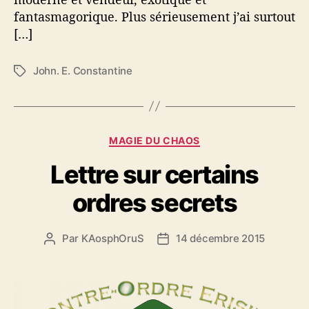
fantasmagorique. Plus sérieusement j’ai surtout
[…]
John. E. Constantine
É
t
i
q
u
C
MAGIE DU CHAOS
e
a
t
Lettre sur certains
t
t
é
e
ordres secrets
g
s
o
r
Par
KAosphOruS
14 décembre 2015
A
D
i
u
a
e
t
t
s
e
e
u
d