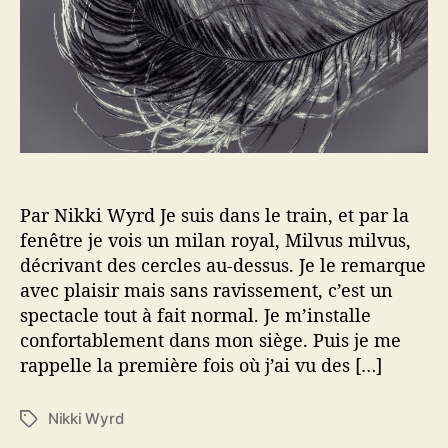
’
r
a
t
r
i
t
c
i
l
c
e
l
e
Par Nikki Wyrd Je suis dans le train, et par la
fenêtre je vois un milan royal, Milvus milvus,
décrivant des cercles au-dessus. Je le remarque
avec plaisir mais sans ravissement, c’est un
spectacle tout à fait normal. Je m’installe
confortablement dans mon siège. Puis je me
rappelle la première fois où j’ai vu des […]
Nikki Wyrd
É
t