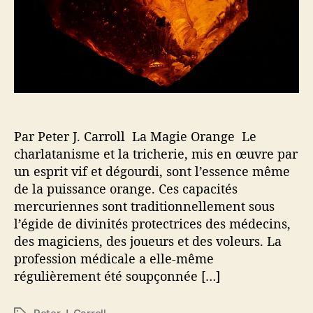
r
i
t
c
i
l
c
e
l
e
Par Peter J. Carroll La Magie Orange Le
charlatanisme et la tricherie, mis en œuvre par
un esprit vif et dégourdi, sont l’essence même
de la puissance orange. Ces capacités
mercuriennes sont traditionnellement sous
l’égide de divinités protectrices des médecins,
des magiciens, des joueurs et des voleurs. La
profession médicale a elle-même
régulièrement été soupçonnée […]