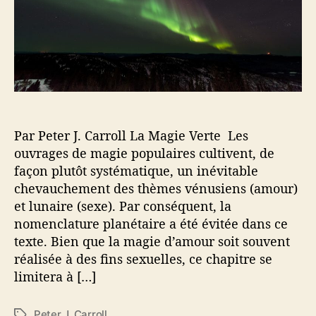
a
t
r
i
t
c
i
l
c
e
l
e
Par Peter J. Carroll La Magie Verte Les
ouvrages de magie populaires cultivent, de
façon plutôt systématique, un inévitable
chevauchement des thèmes vénusiens (amour)
et lunaire (sexe). Par conséquent, la
nomenclature planétaire a été évitée dans ce
texte. Bien que la magie d’amour soit souvent
réalisée à des fins sexuelles, ce chapitre se
limitera à […]
Peter J. Carroll
É