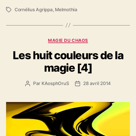
Cornélius Agrippa
,
Melmothia
É
t
i
q
u
C
MAGIE DU CHAOS
e
a
t
Les huit couleurs de la
t
t
é
e
magie [4]
g
s
o
r
Par
KAosphOruS
28 avril 2014
A
D
i
u
a
e
t
t
s
e
e
u
d
r
e
d
l
e
’