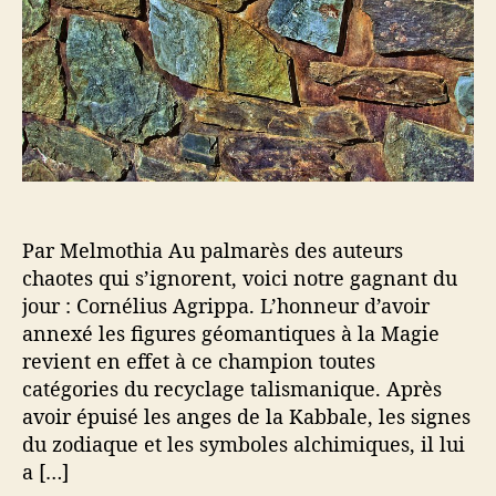
n
a
t
c
r
i
i
t
c
e
i
l
e
c
e
t
l
T
e
a
l
i
Par Melmothia Au palmarès des auteurs
s
m
chaotes qui s’ignorent, voici notre gagnant du
a
jour : Cornélius Agrippa. L’honneur d’avoir
n
annexé les figures géomantiques à la Magie
i
revient en effet à ce champion toutes
q
catégories du recyclage talismanique. Après
u
avoir épuisé les anges de la Kabbale, les signes
e
du zodiaque et les symboles alchimiques, il lui
a […]