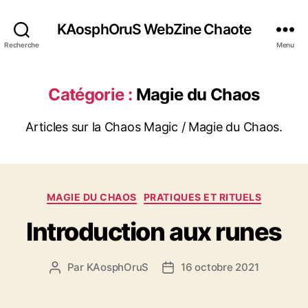
KAosphOruS WebZine Chaote
Recherche
Menu
Catégorie :
Magie du Chaos
Articles sur la Chaos Magic / Magie du Chaos.
C
MAGIE DU CHAOS
PRATIQUES ET RITUELS
a
Introduction aux runes
t
é
g
Par
KAosphOruS
16 octobre 2021
A
D
o
u
a
r
t
t
i