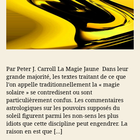
l
a
’
r
a
t
r
i
t
c
i
l
c
e
l
e
Par Peter J. Carroll La Magie Jaune Dans leur
grande majorité, les textes traitant de ce que
l’on appelle traditionnellement la « magie
solaire » se contredisent ou sont
particulièrement confus. Les commentaires
astrologiques sur les pouvoirs supposés du
soleil figurent parmi les non-sens les plus
idiots que cette discipline peut engendrer. La
raison en est que […]