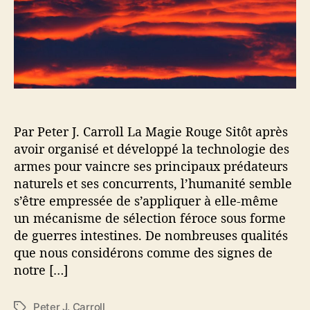
e
’
l
a
’
r
a
t
r
i
t
c
i
l
c
e
Par Peter J. Carroll La Magie Rouge Sitôt après
l
avoir organisé et développé la technologie des
e
armes pour vaincre ses principaux prédateurs
naturels et ses concurrents, l’humanité semble
s’être empressée de s’appliquer à elle-même
un mécanisme de sélection féroce sous forme
de guerres intestines. De nombreuses qualités
que nous considérons comme des signes de
notre […]
Peter J. Carroll
É