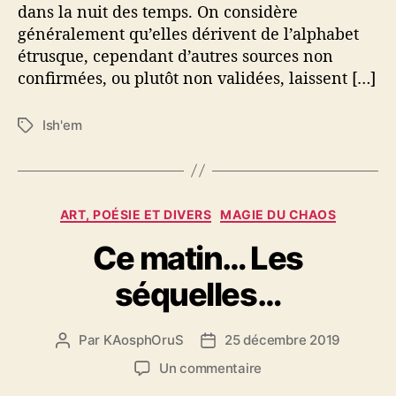
dans la nuit des temps. On considère
généralement qu’elles dérivent de l’alphabet
étrusque, cependant d’autres sources non
confirmées, ou plutôt non validées, laissent […]
Ish'em
É
t
i
q
u
C
ART, POÉSIE ET DIVERS
MAGIE DU CHAOS
e
a
t
Ce matin… Les
t
t
é
e
séquelles…
g
s
o
r
Par
KAosphOruS
25 décembre 2019
A
D
i
u
a
e
s
Un commentaire
t
t
s
u