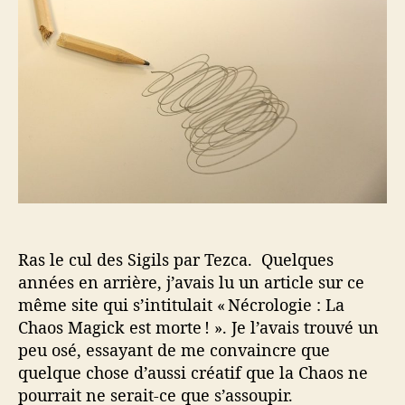
d
l
s
e
’
l
l
a
e
’
r
c
a
t
u
r
i
l
t
c
d
i
l
e
c
e
s
l
S
e
i
g
i
Ras le cul des Sigils par Tezca. Quelques
l
années en arrière, j’avais lu un article sur ce
s
même site qui s’intitulait « Nécrologie : La
Chaos Magick est morte ! ». Je l’avais trouvé un
peu osé, essayant de me convaincre que
quelque chose d’aussi créatif que la Chaos ne
pourrait ne serait-ce que s’assoupir.