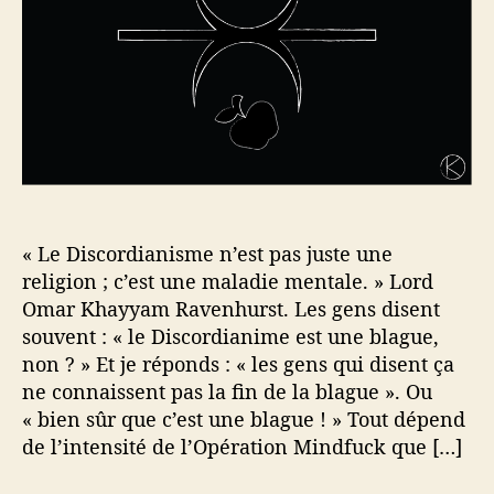
l
a
’
r
a
t
r
i
t
c
i
l
c
e
l
e
« Le Discordianisme n’est pas juste une
religion ; c’est une maladie mentale. » Lord
Omar Khayyam Ravenhurst. Les gens disent
souvent : « le Discordianime est une blague,
non ? » Et je réponds : « les gens qui disent ça
ne connaissent pas la fin de la blague ». Ou
« bien sûr que c’est une blague ! » Tout dépend
de l’intensité de l’Opération Mindfuck que […]