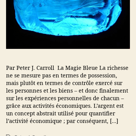
a
t
r
i
t
c
i
l
c
e
l
e
Par Peter J. Carroll La Magie Bleue La richesse
ne se mesure pas en termes de possession,
mais plutôt en termes de contrôle exercé sur
les personnes et les biens – et donc finalement
sur les expériences personnelles de chacun –
grâce aux activités économiques. L’argent est
un concept abstrait utilisé pour quantifier
l’activité économique ; par conséquent, […]