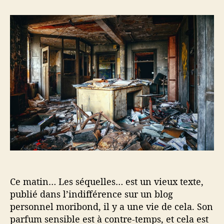
e
e
r
u
d
C
r
e
e
d
l
m
e
’
a
l
a
t
’
r
i
a
t
n
r
i
…
t
c
L
i
l
e
c
e
s
l
s
e
é
q
u
Ce matin… Les séquelles… est un vieux texte,
e
l
publié dans l’indifférence sur un blog
l
personnel moribond, il y a une vie de cela. Son
e
parfum sensible est à contre-temps, et cela est