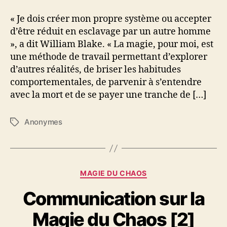
c
o
« Je dois créer mon propre système ou accepter
u
d’être réduit en esclavage par un autre homme
p
», a dit William Blake. « La magie, pour moi, est
s
une méthode de travail permettant d’explorer
d
d’autres réalités, de briser les habitudes
e
comportementales, de parvenir à s’entendre
c
avec la mort et de se payer une tranche de […]
u
i
l
Anonymes
É
l
t
è
i
r
q
e
u
C
MAGIE DU CHAOS
e
a
t
Communication sur la
t
t
é
e
Magie du Chaos [2]
g
s
o