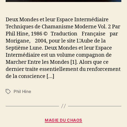
l
e
u
Deux Mondes et leur Espace Intermédiaire
r
E
Techniques de Chamanisme Moderne Vol. 2 Par
s
Phil Hine, 1986 © Traduction Française par
p
Morigane, 2004, pour le site L’Aube de la
a
Septième Lune. Deux Mondes et leur Espace
c
Intermédiaire est un volume compagnon de
e
Marcher Entre les Mondes [1]. Alors que ce
I
dernier traite essentiellement du renforcement
n
t
de la conscience […]
e
r
Phil Hine
É
m
t
é
i
d
q
i
u
C
a
MAGIE DU CHAOS
e
a
i