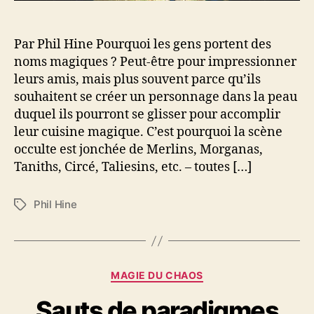
s
i
r
Par Phil Hine Pourquoi les gens portent des
u
noms magiques ? Peut-être pour impressionner
n
leurs amis, mais plus souvent parce qu’ils
n
souhaitent se créer un personnage dans la peau
o
m
duquel ils pourront se glisser pour accomplir
m
leur cuisine magique. C’est pourquoi la scène
a
occulte est jonchée de Merlins, Morganas,
g
Taniths, Circé, Taliesins, etc. – toutes […]
i
q
u
Phil Hine
É
e
t
?
i
q
u
C
MAGIE DU CHAOS
e
a
t
Sauts de paradigmes
t
t