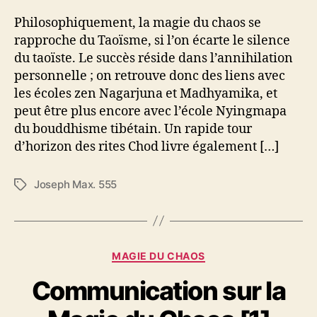
r
Philosophiquement, la magie du chaos se
l
rapproche du Taoïsme, si l’on écarte le silence
a
du taoïste. Le succès réside dans l’annihilation
M
a
personnelle ; on retrouve donc des liens avec
g
les écoles zen Nagarjuna et Madhyamika, et
i
peut être plus encore avec l’école Nyingmapa
e
du bouddhisme tibétain. Un rapide tour
d
d’horizon des rites Chod livre également […]
u
C
h
Joseph Max. 555
É
a
t
o
i
s
q
[
u
C
MAGIE DU CHAOS
2
e
a
]
t
Communication sur la
t
t
é
e
g