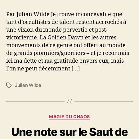
n
Par Julian Wilde Je trouve inconcevable que
tant d’occultistes de talent restent accrochés à
une vision du monde pervertie et post-
victorienne. La Golden Dawn et les autres
mouvements de ce genre ont offert au monde
de grands pionniers/guerriers – et je reconnais
ici ma dette et ma gratitude envers eux, mais
l’on ne peut décemment […]
Julian Wilde
É
t
i
q
u
C
MAGIE DU CHAOS
e
a
t
Une note sur le Saut de
t
t
é