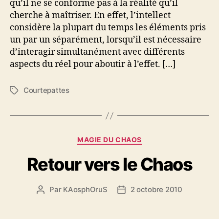
qu’il ne se conforme pas à la réalité qu’il
-
cherche à maîtriser. En effet, l’intellect
p
considère la plupart du temps les éléments pris
o
un par un séparément, lorsqu’il est nécessaire
s
d’interagir simultanément avec différents
s
aspects du réel pour aboutir à l’effet. […]
e
s
s
Courtepattes
É
i
t
o
i
n
q
p
u
C
a
MAGIE DU CHAOS
e
a
r
t
Retour vers le Chaos
t
l
t
é
’
e
g
a
s
Par
KAosphOruS
2 octobre 2010
A
D
o
c
u
a
r
t
t
t
i
i