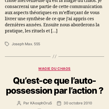
chose merveilleuse qu’est la magie du chaos. Je
consacrerai une partie de cette communication
aux aspects théoriques en m’efforçant de vous
livrer une synthèse de ce que j’ai appris ces
dernières années. Ensuite nous aborderons la
pratique, les rituels et […]
Joseph Max. 555
É
t
i
q
u
C
MAGIE DU CHAOS
e
a
t
Qu’est-ce que l’auto-
t
t
é
e
possession par l’action ?
g
s
o
r
Par
KAosphOruS
30 octobre 2010
A
D
i
u
a