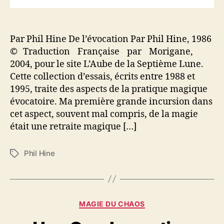
Par Phil Hine De l’évocation Par Phil Hine, 1986
© Traduction Française par Morigane,
2004, pour le site L’Aube de la Septième Lune.
Cette collection d’essais, écrits entre 1988 et
1995, traite des aspects de la pratique magique
évocatoire. Ma première grande incursion dans
cet aspect, souvent mal compris, de la magie
était une retraite magique […]
Phil Hine
É
t
i
q
u
C
MAGIE DU CHAOS
e
a
t
t