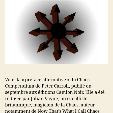
e
e
e
o
u
d
s
n
r
e
?
d
l
e
’
l
a
’
r
a
t
r
i
t
c
i
l
c
e
l
e
Voici la « préface alternative » du Chaos
Compendium de Peter Carroll, publié en
septembre aux éditions Camion Noir. Elle a été
rédigée par Julian Vayne, un occultiste
britannique, magicien de la Chaos, auteur
notamment de Now That’s What I Call Chaos