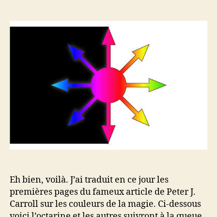
u
a
e
t
t
s
e
e
u
d
r
e
d
l
e
’
l
a
’
r
a
t
r
i
t
c
i
l
c
e
l
e
Eh bien, voilà. J’ai traduit en ce jour les
premières pages du fameux article de Peter J.
Carroll sur les couleurs de la magie. Ci-dessous
voici l’octarine et les autres suivront à la queue