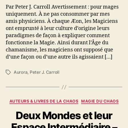
i
g
Par Peter J. Carroll Avertissement : pour mages
m
uniquement. À ne pas consommer par mes
e
amis physiciens. À chaque Æon, les Magiciens
s
ont emprunté à leur culture d’origine leurs
o
paradigmes de façon à expliquer comment
c
fonctionne la Magie. Ainsi durant l’Âge du
c
chamanisme, les magiciens ont supposé que
u
d’une façon ou d’une autre ils agissaient […]
l
t
e
Aurora
,
Peter J. Carroll
É
s
t
i
q
u
C
AUTEURS & LIVRES DE LA CHAOS
MAGIE DU CHAOS
e
a
t
Deux Mondes et leur
t
t
é
e
Espace Intermédiaire –
g