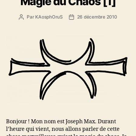
Magie du Chaos [1]
s
o
r
Par
KAosphOruS
26 décembre 2010
A
D
i
u
a
e
t
t
s
e
e
u
d
r
e
d
l
e
’
l
a
’
r
a
t
r
i
t
c
i
l
c
e
l
Bonjour ! Mon nom est Joseph Max. Durant
e
l’heure qui vient, nous allons parler de cette