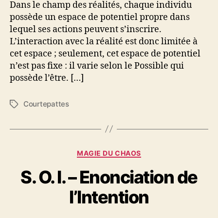
Dans le champ des réalités, chaque individu
s
possède un espace de potentiel propre dans
P
lequel ses actions peuvent s’inscrire.
o
s
L’interaction avec la réalité est donc limitée à
s
cet espace ; seulement, cet espace de potentiel
i
n’est pas fixe : il varie selon le Possible qui
b
possède l’être. […]
l
e
Courtepattes
É
s
t
i
q
u
C
MAGIE DU CHAOS
e
a
t
S. O. I. – Enonciation de
t
t
é
e
l’Intention
g
s
o
r