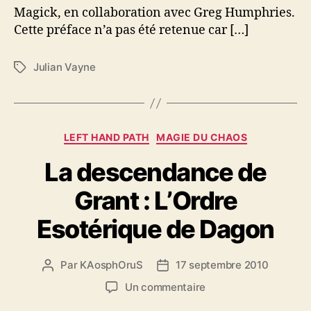
Magick, en collaboration avec Greg Humphries.
Cette préface n’a pas été retenue car […]
Julian Vayne
É
t
i
q
u
C
LEFT HAND PATH
MAGIE DU CHAOS
e
a
t
La descendance de
t
t
é
e
Grant : L’Ordre
g
s
o
Esotérique de Dagon
r
i
e
Par
KAosphOruS
17 septembre 2010
A
D
s
u
a
s
Un commentaire
t
t
u