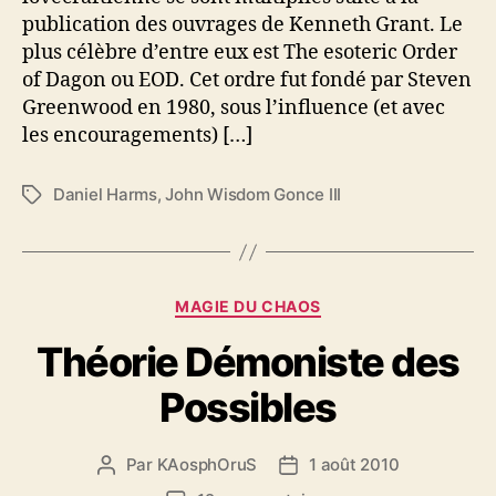
t
publication des ouvrages de Kenneth Grant. Le
:
L
plus célèbre d’entre eux est The esoteric Order
’
of Dagon ou EOD. Cet ordre fut fondé par Steven
O
Greenwood en 1980, sous l’influence (et avec
r
les encouragements) […]
d
r
Daniel Harms
,
John Wisdom Gonce III
e
É
E
t
s
i
o
q
t
u
C
MAGIE DU CHAOS
é
e
a
r
t
Théorie Démoniste des
t
i
t
é
q
e
Possibles
g
u
s
o
e
r
d
Par
KAosphOruS
1 août 2010
A
D
i
e
u
a