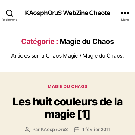
KAosphOruS WebZine Chaote
Recherche
Menu
Catégorie :
Magie du Chaos
Articles sur la Chaos Magic / Magie du Chaos.
C
MAGIE DU CHAOS
a
Les huit couleurs de la
t
é
magie [1]
g
o
r
Par
KAosphOruS
1 février 2011
A
D
i