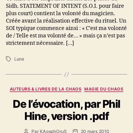
o
Sidh. STATEMENT OF INTENT (S.O.I. pour faire
n
plus court) contient la volonté du magicien.
d
Créée avant la réalisation effective du rituel. Un
e
SOI typique commence ainsi : « C’est ma volonté
l
de / Telle est ma volonté de… » mais ça n’est pas
’
I
strictement nécessaire. […]
n
t
Lune
É
e
t
n
i
t
q
i
u
C
o
AUTEURS & LIVRES DE LA CHAOS
MAGIE DU CHAOS
e
a
n
t
De l’évocation, par Phil
t
t
é
e
Hine, version .pdf
g
s
o
r
Par
KAosphOruS
20 mars 2010
A
D