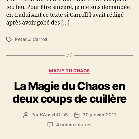
leu leu. Pour être sincère, je me suis demandée
en traduisant ce texte si Carroll l’avait rédigé
après avoir gobé des […]
Peter J. Carroll
É
t
i
q
u
C
MAGIE DU CHAOS
e
a
t
La Magie du Chaos en
t
t
é
e
deux coups de cuillère
g
s
o
r
Par
KAosphOruS
30 janvier 2011
A
D
i
u
a
e
s
4 commentaires
t
t
s
u
e
e
r