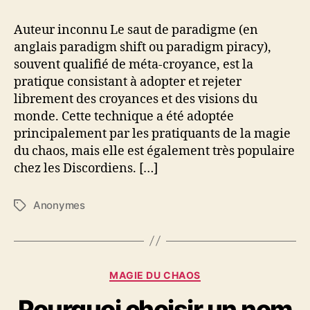
Auteur inconnu Le saut de paradigme (en
anglais paradigm shift ou paradigm piracy),
souvent qualifié de méta-croyance, est la
pratique consistant à adopter et rejeter
librement des croyances et des visions du
monde. Cette technique a été adoptée
principalement par les pratiquants de la magie
du chaos, mais elle est également très populaire
chez les Discordiens. […]
Anonymes
É
t
i
q
u
C
MAGIE DU CHAOS
e
a
t
Pourquoi choisir un nom
t