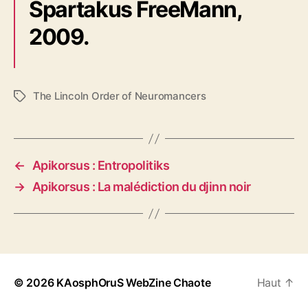
Spartakus FreeMann,
2009.
The Lincoln Order of Neuromancers
É
t
i
q
u
←
Apikorsus : Entropolitiks
e
→
Apikorsus : La malédiction du djinn noir
t
t
e
s
© 2026
KAosphOruS WebZine Chaote
Haut
↑