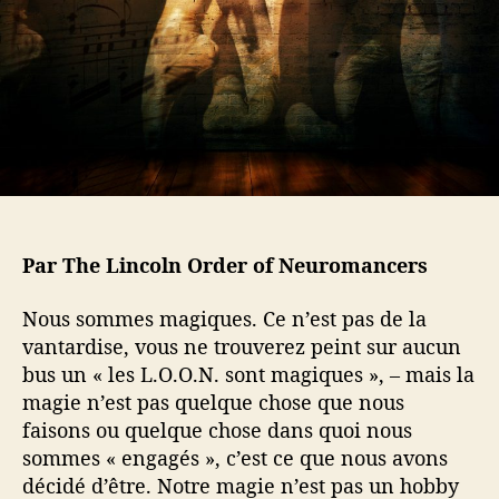
l
a
’
r
a
t
r
i
t
c
i
l
c
e
l
e
Par The Lincoln Order of Neuromancers
Nous sommes magiques. Ce n’est pas de la
vantardise, vous ne trouverez peint sur aucun
bus un « les L.O.O.N. sont magiques », – mais la
magie n’est pas quelque chose que nous
faisons ou quelque chose dans quoi nous
sommes « engagés », c’est ce que nous avons
décidé d’être. Notre magie n’est pas un hobby