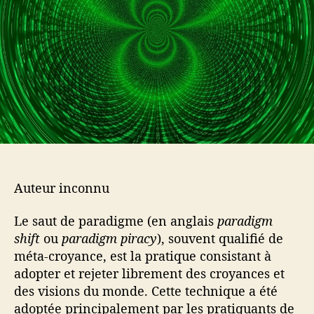
l
a
’
r
a
t
r
i
t
c
i
l
c
e
l
e
Auteur inconnu
Le saut de paradigme (en anglais
paradigm
shift
ou
paradigm piracy
), souvent qualifié de
méta-croyance, est la pratique consistant à
adopter et rejeter librement des croyances et
des visions du monde. Cette technique a été
adoptée principalement par les pratiquants de