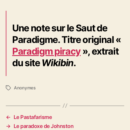
Une note sur le Saut de
Paradigme. Titre original «
Paradigm piracy
», extrait
du site
Wikibin
.
Anonymes
É
t
i
q
u
←
Le Pastafarisme
e
→
Le paradoxe de Johnston
t