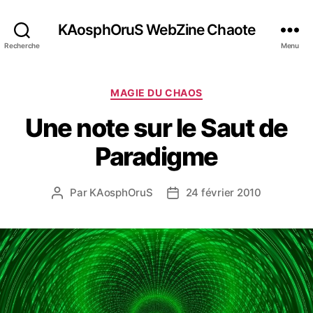
KAosphOruS WebZine Chaote
Recherche
Menu
C
MAGIE DU CHAOS
a
Une note sur le Saut de
t
é
Paradigme
g
o
r
Par
KAosphOruS
24 février 2010
A
D
i
u
a
e
t
t
s
e
e
u
d
r
e
d
l
e
’