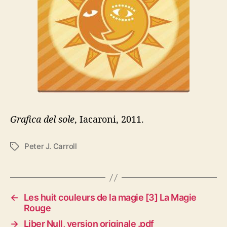
Grafica del sole
, Iacaroni, 2011.
Peter J. Carroll
É
t
i
q
u
←
Les huit couleurs de la magie [3] La Magie
e
Rouge
t
→
Liber Null, version originale .pdf
t