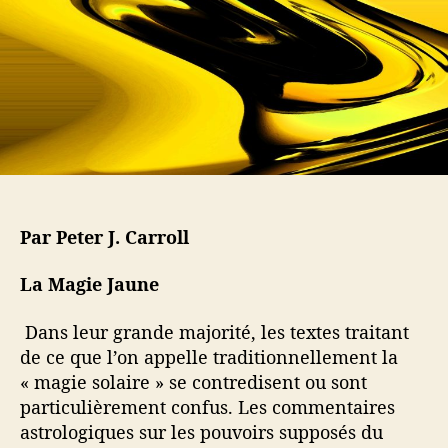
l
a
’
r
a
t
r
i
t
c
i
l
c
e
l
e
Par Peter J. Carroll
La Magie Jaune
Dans leur grande majorité, les textes traitant
de ce que l’on appelle traditionnellement la
« magie solaire » se contredisent ou sont
particulièrement confus. Les commentaires
astrologiques sur les pouvoirs supposés du