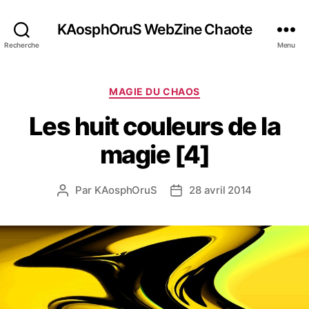
KAosphOruS WebZine Chaote
Recherche
Menu
C
MAGIE DU CHAOS
a
Les huit couleurs de la
t
é
magie [4]
g
o
r
Par
KAosphOruS
28 avril 2014
A
D
i
u
a
e
t
t
s
e
e
u
d
r
e
d
l
e
’