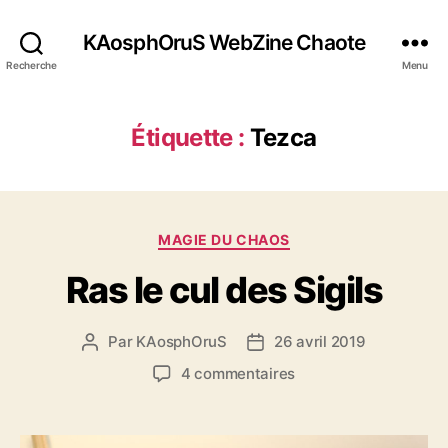
KAosphOruS WebZine Chaote
Recherche
Menu
Étiquette :
Tezca
C
MAGIE DU CHAOS
a
Ras le cul des Sigils
t
é
g
Par
KAosphOruS
26 avril 2019
A
D
o
u
a
r
s
4 commentaires
t
t
i
u
e
e
e
r
u
d
s
R