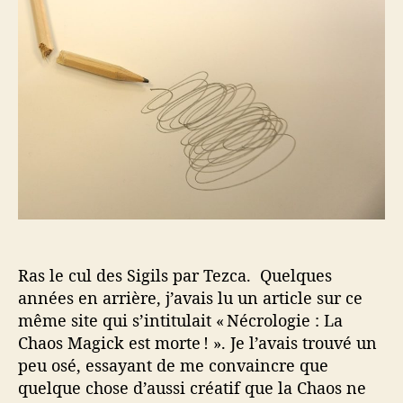
r
e
a
d
l
s
e
’
l
l
a
e
’
r
c
a
t
u
r
i
l
t
c
d
i
l
e
c
e
s
l
S
e
i
g
i
Ras le cul des Sigils par Tezca. Quelques
l
années en arrière, j’avais lu un article sur ce
s
même site qui s’intitulait « Nécrologie : La
Chaos Magick est morte ! ». Je l’avais trouvé un
peu osé, essayant de me convaincre que
quelque chose d’aussi créatif que la Chaos ne