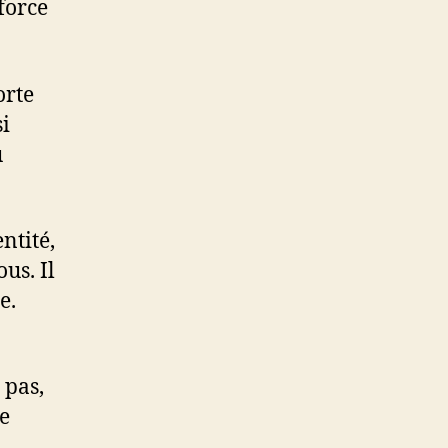
force
orte
si
u
ntité,
us. Il
e.
 pas,
e