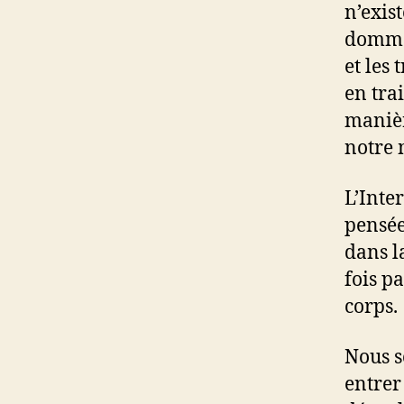
n’exist
dommag
et les
en tra
manièr
notre 
L’Inter
pensée
dans l
fois pa
corps.
Nous s
entrer