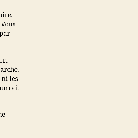
uire,
. Vous
 par
on,
marché.
ni les
ourrait
ue