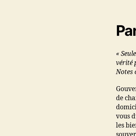
Pa
« Seul
vérité 
Notes 
Gouver
de chai
domici
vous d
les bi
souver