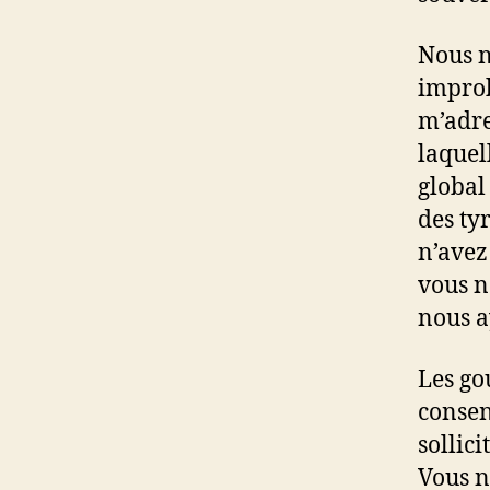
Nous n
improb
m’adre
laquell
global
des ty
n’avez
vous n
nous a
Les go
consen
sollici
Vous n