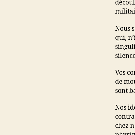
découl
milita
Nous s
qui, n
singuli
silenc
Vos co
de mou
sont ba
Nos id
contra
chez n
physiq