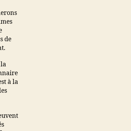
ierons
ommes
e
s de
t.
 la
nnaire
st à la
les
euvent
és