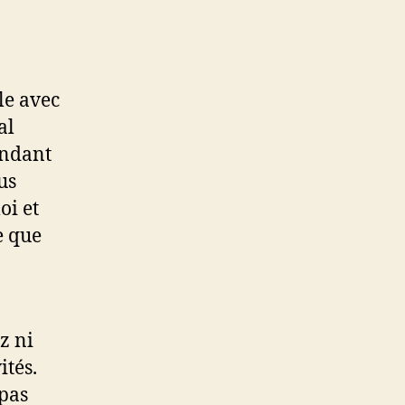
le avec
al
endant
us
oi et
e que
z ni
ités.
 pas