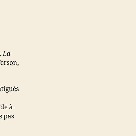
. La
erson,
tigués
nde à
s pas