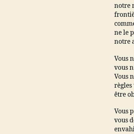
notre 
fronti
comme 
ne le p
notre a
Vous n
vous n
Vous n
règles
être o
Vous p
vous d
envahi