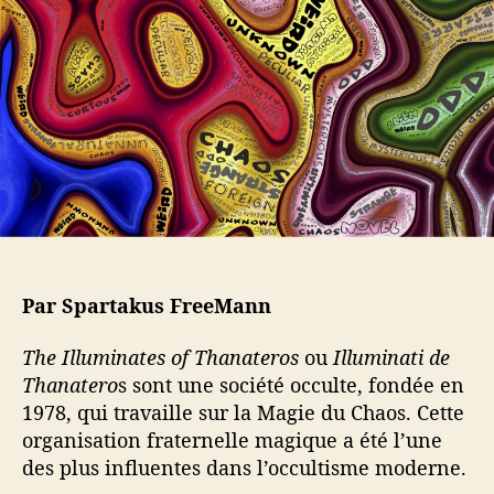
l
a
’
r
a
t
r
i
t
c
i
l
c
e
l
e
Par Spartakus FreeMann
The Illuminates of Thanateros
ou
Illuminati de
Thanatero
s sont une société occulte, fondée en
1978, qui travaille sur la Magie du Chaos. Cette
organisation fraternelle magique a été l’une
des plus influentes dans l’occultisme moderne.