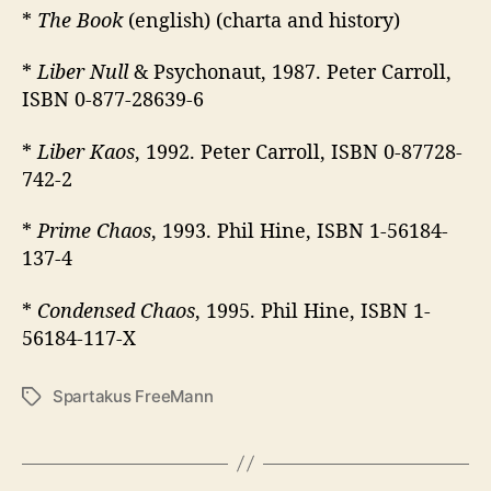
*
The Book
(english) (charta and history)
*
Liber Null
& Psychonaut, 1987. Peter Carroll,
ISBN 0-877-28639-6
*
Liber Kaos
, 1992. Peter Carroll, ISBN 0-87728-
742-2
*
Prime Chaos
, 1993. Phil Hine, ISBN 1-56184-
137-4
*
Condensed Chaos
, 1995. Phil Hine, ISBN 1-
56184-117-X
Spartakus FreeMann
É
t
i
q