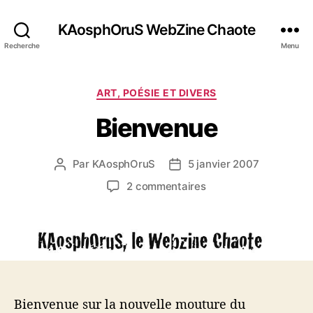
KAosphOruS WebZine Chaote
Recherche
Menu
C
ART, POÉSIE ET DIVERS
a
Bienvenue
t
é
g
Par
KAosphOruS
5 janvier 2007
A
D
o
u
a
r
s
2 commentaires
t
t
i
u
e
e
e
r
u
d
s
B
r
e
i
d
l
e
e
’
n
l
a
v
Bienvenue sur la nouvelle mouture du
’
r
e