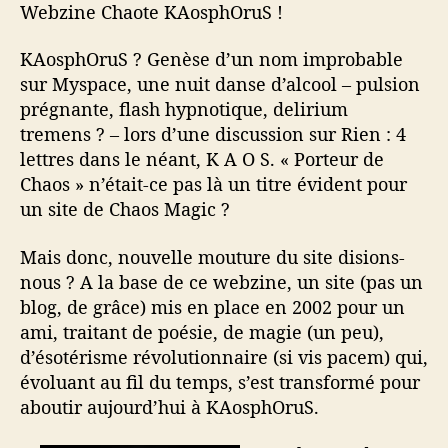
a
t
Webzine Chaote KAosphOruS !
n
r
i
u
t
c
KAosphOruS ? Genèse d’un nom improbable
e
i
l
sur Myspace, une nuit danse d’alcool – pulsion
c
e
prégnante, flash hypnotique, delirium
l
tremens ? – lors d’une discussion sur Rien : 4
e
lettres dans le néant, K A O S. « Porteur de
Chaos » n’était-ce pas là un titre évident pour
un site de Chaos Magic ?
Mais donc, nouvelle mouture du site disions-
nous ? A la base de ce webzine, un site (pas un
blog, de grâce) mis en place en 2002 pour un
ami, traitant de poésie, de magie (un peu),
d’ésotérisme révolutionnaire (si vis pacem) qui,
évoluant au fil du temps, s’est transformé pour
aboutir aujourd’hui à KAosphOruS.