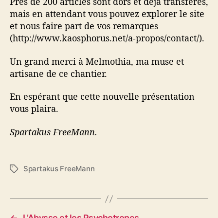
Près de 200 articles sont dors et déjà transférés,
mais en attendant vous pouvez explorer le site
et nous faire part de vos remarques
(http://www.kaosphorus.net/a-propos/contact/).
Un grand merci à Melmothia, ma muse et
artisane de ce chantier.
En espérant que cette nouvelle présentation
vous plaira.
Spartakus FreeMann.
Spartakus FreeMann
É
t
i
q
u
←
L’Abysse et les Psychotropes