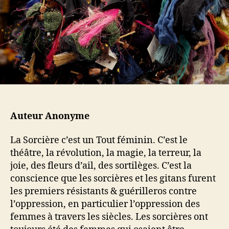
a
t
s
r
i
t
t
c
e
i
l
W
c
e
.
l
I
e
.
T
.
C
Auteur Anonyme
.
H
La Sorcière c’est un Tout féminin. C’est le
.
théâtre, la révolution, la magie, la terreur, la
joie, des fleurs d’ail, des sortilèges. C’est la
conscience que les sorcières et les gitans furent
les premiers résistants & guérilleros contre
l’oppression, en particulier l’oppression des
femmes à travers les siècles. Les sorcières ont