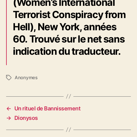
(Women’s International
Terrorist Conspiracy from
Hell), New York, années
60. Trouvé sur le net sans
indication du traducteur.
Anonymes
É
t
i
q
u
←
Un rituel de Bannissement
e
→
Dionysos
t
t
e