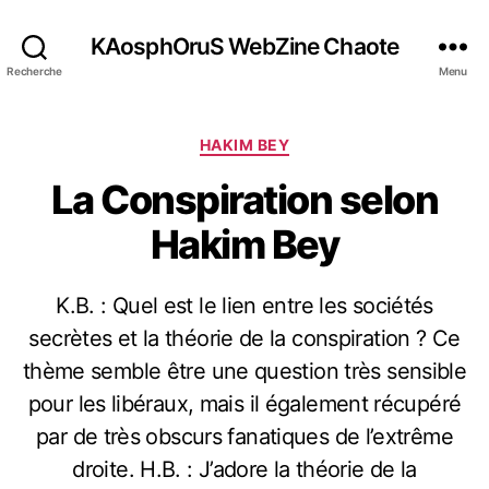
KAosphOruS WebZine Chaote
Recherche
Menu
C
HAKIM BEY
a
La Conspiration selon
t
é
Hakim Bey
g
o
r
K.B. : Quel est le lien entre les sociétés
i
e
secrètes et la théorie de la conspiration ? Ce
s
thème semble être une question très sensible
pour les libéraux, mais il également récupéré
par de très obscurs fanatiques de l’extrême
droite. H.B. : J’adore la théorie de la