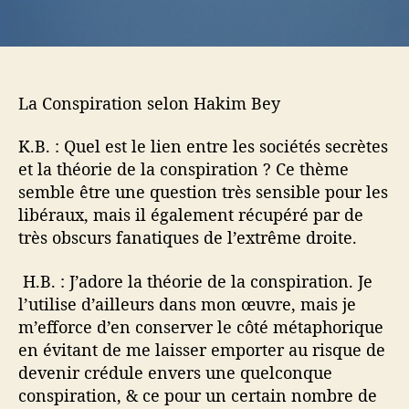
l
i
e
o
n
s
e
La Conspiration selon Hakim Bey
l
o
K.B. : Quel est le lien entre les sociétés secrètes
n
et la théorie de la conspiration ? Ce thème
H
a
semble être une question très sensible pour les
k
libéraux, mais il également récupéré par de
i
très obscurs fanatiques de l’extrême droite.
m
B
H.B. : J’adore la théorie de la conspiration. Je
e
l’utilise d’ailleurs dans mon œuvre, mais je
y
m’efforce d’en conserver le côté métaphorique
en évitant de me laisser emporter au risque de
devenir crédule envers une quelconque
conspiration, & ce pour un certain nombre de