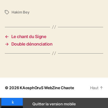
Hakim Bey
É
t
i
q
u
←
Le chant du Signe
e
→
Double dénonciation
t
t
e
s
© 2026
KAosphOruS WebZine Chaote
Haut
↑
Partagez
Quitter la version mobile