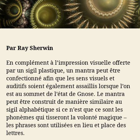
a
t
r
i
t
c
i
l
c
e
l
e
Par Ray Sherwin
En complément à l’impression visuelle offerte
par un sigil plastique, un mantra peut être
confectionné afin que les sens visuels et
auditifs soient également assaillis lorsque l’on
est au sommet de l’état de Gnose. Le mantra
peut être construit de manière similaire au
sigil alphabétique si ce n’est que ce sont les
phonèmes qui tisseront la volonté magique –
les phrases sont utilisées en lieu et place des
lettres.