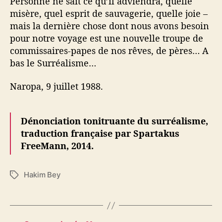
Personne ne sait ce qu’il adviendra, quelle
misère, quel esprit de sauvagerie, quelle joie –
mais la dernière chose dont nous avons besoin
pour notre voyage est une nouvelle troupe de
commissaires-papes de nos rêves, de pères… A
bas le Surréalisme…
Naropa, 9 juillet 1988.
Dénonciation tonitruante du surréalisme,
traduction française par Spartakus
FreeMann, 2014.
Hakim Bey
É
t
i
q
u