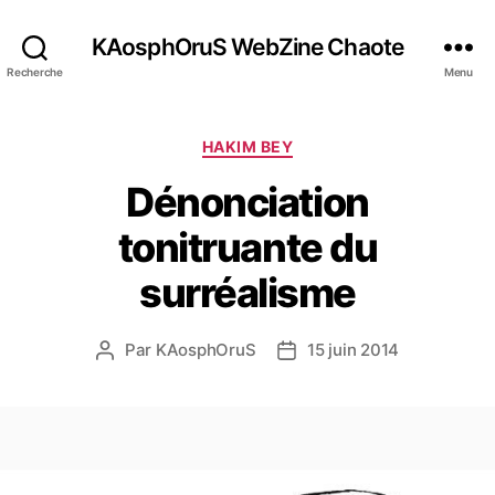
KAosphOruS WebZine Chaote
Recherche
Menu
C
HAKIM BEY
a
Dénonciation
t
é
tonitruante du
g
o
surréalisme
r
i
e
Par
KAosphOruS
15 juin 2014
A
D
s
u
a
t
t
e
e
u
d
r
e