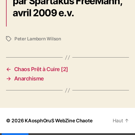
par Spartakus FreeMann,
avril 2009 e.v.
Peter Lamborn Wilson
É
t
i
q
u
←
Chaos Prêt à Cuire [2]
e
→
Anarchisme
t
t
e
s
© 2026
KAosphOruS WebZine Chaote
Haut
↑