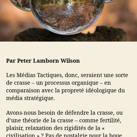
a
t
r
i
t
c
i
l
c
e
l
e
Par Peter Lamborn Wilson
Les Médias Tactiques, donc, seraient une sorte
de crasse – un processus organique – en
comparaison avec la propreté idéologique du
média stratégique.
Avons-nous besoin de défendre la crasse, ou
d’une théorie de la crasse – comme fertilité,
plaisir, relaxation des rigidités de la «
civilisation » ? Pas de nostalgie pour la boue,