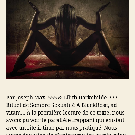
r
e
’
d
l
i
e
’
n
l
a
v
’
r
o
a
t
c
r
i
a
t
c
t
i
l
i
c
e
o
l
n
e
d
e
L
i
Par Joseph Max. 555 & Lilith Darkchilde.777
l
Rituel de Sombre Sexualité A BlackRose, ad
i
vitam… À la première lecture de ce texte, nous
t
avons pu voir le parallèle frappant qui existait
h
avec un rite intime par nous pratiqué. Nous