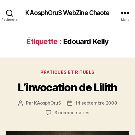
KAosphOruS WebZine Chaote
Recherche
Menu
Étiquette :
Edouard Kelly
C
PRATIQUES ET RITUELS
a
L’invocation de Lilith
t
é
g
Par
KAosphOruS
14 septembre 2008
A
D
o
u
a
r
s
3 commentaires
t
t
i
u
e
e
e
r
u
d
s
L