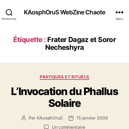
KAosphOruS WebZine Chaote
Recherche
Menu
Étiquette :
Frater Dagaz et Soror
Necheshyra
C
PRATIQUES ET RITUELS
a
L’Invocation du Phallus
t
é
Solaire
g
o
r
Par
KAosphOruS
15 janvier 2009
A
D
i
u
a
e
s
Un commentaire