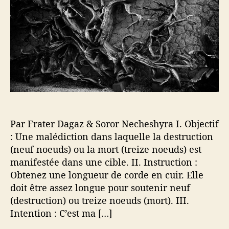
e
’
r
l
a
t
d
r
i
e
t
c
M
i
l
o
c
e
r
l
t
e
…
Par Frater Dagaz & Soror Necheshyra I. Objectif
: Une malédiction dans laquelle la destruction
(neuf noeuds) ou la mort (treize noeuds) est
manifestée dans une cible. II. Instruction :
Obtenez une longueur de corde en cuir. Elle
doit être assez longue pour soutenir neuf
(destruction) ou treize noeuds (mort). III.
Intention : C’est ma […]