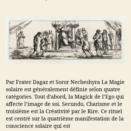
t
t
s
u
e
e
r
u
d
L
r
e
’
d
l
I
e
’
n
l
a
v
’
r
o
a
t
c
r
i
a
t
c
t
i
l
i
c
e
Par Frater Dagaz et Soror Necheshyra La Magie
o
l
n
solaire est généralement définie selon quatre
e
d
catégories. Tout d’abord, la Magick de l’Ego qui
u
affecte l’image de soi. Secundo, Charisme et le
P
troisième est la Créativité par le Rire. Ce rituel
h
est centré sur la quatrième manifestation de la
a
conscience solaire qui est
l