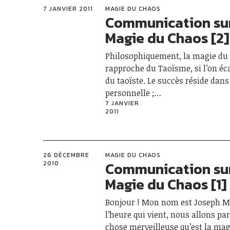
7 JANVIER 2011
MAGIE DU CHAOS
Communication sur
Magie du Chaos [2]
Philosophiquement, la magie du
rapproche du Taoïsme, si l’on éca
du taoïste. Le succès réside dans
personnelle ;…
7 JANVIER
2011
26 DÉCEMBRE
MAGIE DU CHAOS
Communication sur
2010
Magie du Chaos [1]
Bonjour ! Mon nom est Joseph M
l’heure qui vient, nous allons par
chose merveilleuse qu’est la mag