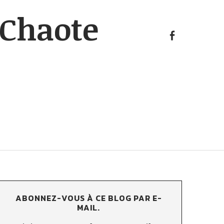
KAosp
Chaote
sur
FB
KAosphOruS
sur
FB
ABONNEZ-VOUS À CE BLOG PAR E-
MAIL.