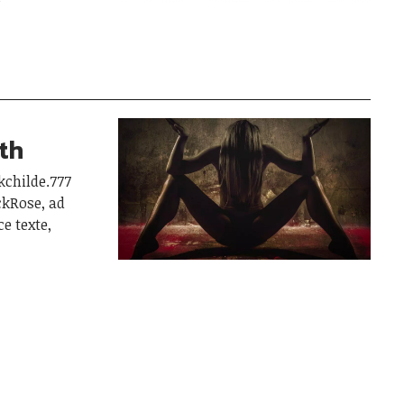
ith
kchilde.777
ckRose, ad
e texte,