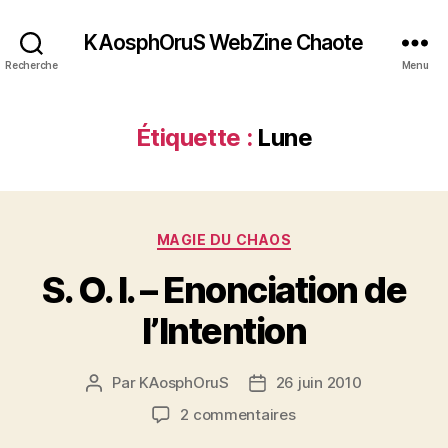
KAosphOruS WebZine Chaote
Recherche
Menu
Étiquette :
Lune
C
MAGIE DU CHAOS
a
S. O. I. – Enonciation de
t
é
l’Intention
g
o
r
Par
KAosphOruS
26 juin 2010
A
D
i
u
a
e
s
2 commentaires
t
t
s
u