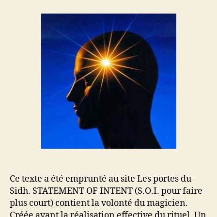
e
e
r
u
d
S
r
e
.
d
l
O
e
’
.
l
a
I
’
r
.
a
t
–
r
i
E
t
c
n
i
l
o
c
e
n
l
c
e
i
a
t
i
Ce texte a été emprunté au site Les portes du
o
Sidh. STATEMENT OF INTENT (S.O.I. pour faire
n
plus court) contient la volonté du magicien.
d
Créée avant la réalisation effective du rituel. Un