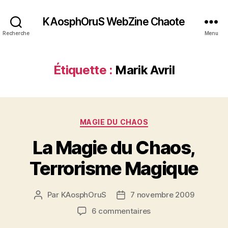
KAosphOruS WebZine Chaote
Recherche
Menu
Étiquette :
Marik Avril
C
MAGIE DU CHAOS
a
La Magie du Chaos,
t
é
Terrorisme Magique
g
o
r
Par
KAosphOruS
7 novembre 2009
A
D
i
u
a
e
s
6 commentaires
t
t
s
u