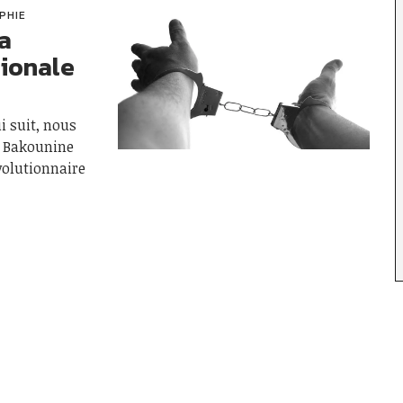
PHIE
a
tionale
i suit, nous
e Bakounine
volutionnaire