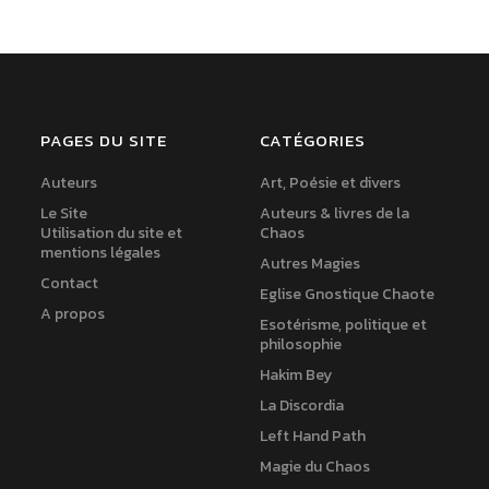
PAGES DU SITE
CATÉGORIES
Auteurs
Art, Poésie et divers
Le Site
Auteurs & livres de la
Utilisation du site et
Chaos
mentions légales
Autres Magies
Contact
Eglise Gnostique Chaote
A propos
Esotérisme, politique et
philosophie
Hakim Bey
La Discordia
Left Hand Path
Magie du Chaos