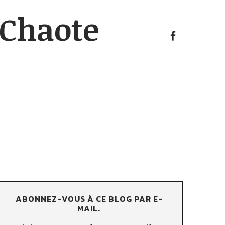
KAosp
Chaote
sur
FB
KAosphOruS
sur
FB
ABONNEZ-VOUS À CE BLOG PAR E-
MAIL.