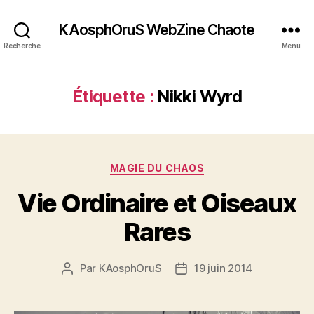
KAosphOruS WebZine Chaote
Recherche
Menu
Étiquette :
Nikki Wyrd
C
MAGIE DU CHAOS
a
Vie Ordinaire et Oiseaux
t
é
Rares
g
o
r
Par
KAosphOruS
19 juin 2014
A
D
i
u
a
e
t
t
s