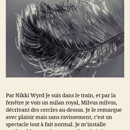
e
e
u
d
r
e
d
l
e
’
l
a
’
r
a
t
r
i
t
c
i
l
c
e
l
e
Par Nikki Wyrd Je suis dans le train, et par la
fenêtre je vois un milan royal, Milvus milvus,
décrivant des cercles au-dessus. Je le remarque
avec plaisir mais sans ravissement, c’est un
spectacle tout à fait normal. Je m’installe