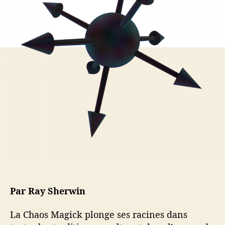
a
t
a
r
i
g
t
c
i
i
l
c
c
e
k
l
e
Par Ray Sherwin
La Chaos Magick plonge ses racines dans