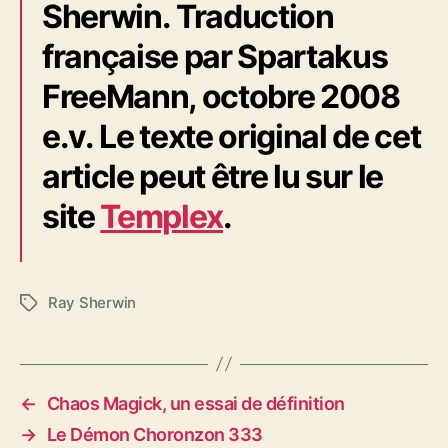
Sherwin. Traduction
française par Spartakus
FreeMann, octobre 2008
e.v. Le texte original de cet
article peut être lu sur le
site
Templex
.
Ray Sherwin
É
t
i
q
u
←
Chaos Magick, un essai de définition
e
→
Le Démon Choronzon 333
t