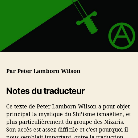
a
t
-
r
i
C
t
c
a
i
l
l
c
e
i
l
f
e
e
[
1
e
Par Peter Lamborn Wilson
r
e
p
Notes du traducteur
a
r
Ce texte de Peter Lamborn Wilson a pour objet
t
i
principal la mystique du Shi’isme ismaélien, et
e
plus particulièrement du groupe des Nizaris.
]
Son accès est assez difficile et c’est pourquoi il
nous semblait important, outre la traduction,