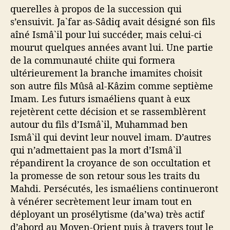
querelles à propos de la succession qui
s’ensuivit. Ja`far as-Sâdiq avait désigné son fils
aîné Ismâ`il pour lui succéder, mais celui-ci
mourut quelques années avant lui. Une partie
de la communauté chiite qui formera
ultérieurement la branche imamites choisit
son autre fils Mûsâ al-Kâzim comme septième
Imam. Les futurs ismaéliens quant à eux
rejetèrent cette décision et se rassemblèrent
autour du fils d’Ismâ`il, Muhammad ben
Ismâ`il qui devint leur nouvel imam. D’autres
qui n’admettaient pas la mort d’Ismâ`il
répandirent la croyance de son occultation et
la promesse de son retour sous les traits du
Mahdi. Persécutés, les ismaéliens continueront
à vénérer secrètement leur imam tout en
déployant un prosélytisme (da’wa) très actif
d’abord au Moyen-Orient puis à travers tout le