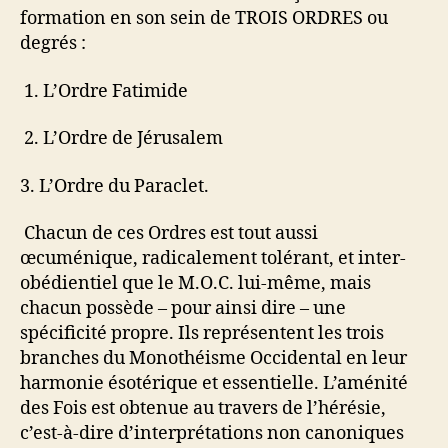
a
formation en son sein de TROIS ORDRES ou
m
degrés :
b
r
1. L’Ordre Fatimide
e
d
e
2. L’Ordre de Jérusalem
l
’
3. L’Ordre du Paraclet.
A
d
Chacun de ces Ordres est tout aussi
e
œcuménique, radicalement tolérant, et inter-
p
obédientiel que le M.O.C. lui-même, mais
t
chacun possède – pour ainsi dire – une
e
spécificité propre. Ils représentent les trois
branches du Monothéisme Occidental en leur
harmonie ésotérique et essentielle. L’aménité
des Fois est obtenue au travers de l’hérésie,
c’est-à-dire d’interprétations non canoniques