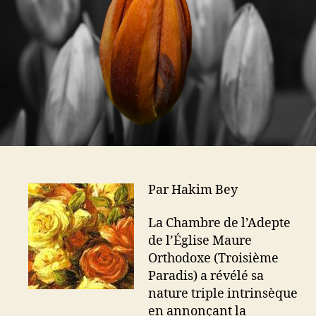
l
a
L
’
r
:
a
t
L
r
i
a
t
c
T
i
l
r
c
e
i
l
p
e
l
e
R
o
Par Hakim Bey
s
e
La Chambre de l’Adepte
d
de l’Église Maure
e
l
Orthodoxe (Troisième
a
Paradis) a révélé sa
C
nature triple intrinsèque
h
en annonçant la