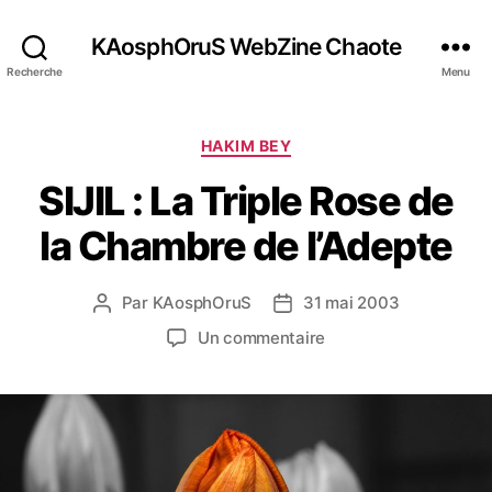
KAosphOruS WebZine Chaote
Recherche
Menu
C
HAKIM BEY
a
SIJIL : La Triple Rose de
t
é
la Chambre de l’Adepte
g
o
r
Par
KAosphOruS
31 mai 2003
A
D
i
u
a
e
s
Un commentaire
t
t
s
u
e
e
r
u
d
S
r
e
I
d
l
J
e
’
I