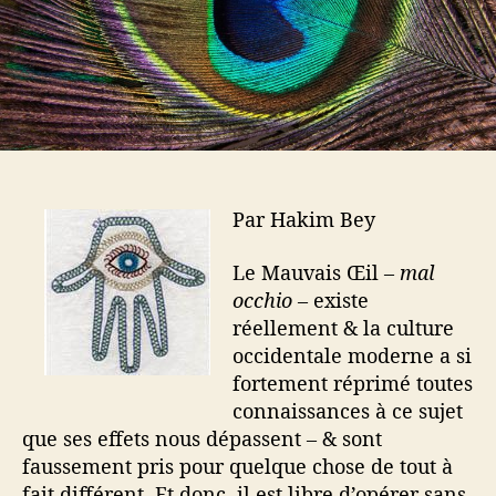
a
t
r
i
t
c
i
l
c
e
l
e
Par Hakim Bey
Le Mauvais Œil –
mal
occhio
– existe
réellement & la culture
occidentale moderne a si
fortement réprimé toutes
connaissances à ce sujet
que ses effets nous dépassent – & sont
faussement pris pour quelque chose de tout à
fait différent. Et donc, il est libre d’opérer sans