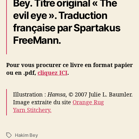
Bey. Titre original « The
evil eye ». Traduction
française par Spartakus
FreeMann.
Pour vous procurer ce livre en format papier
ou en .pdf,
cliquez ICI
.
Illustration :
Hamsa
, © 2007 Julie L. Baumler.
Image extraite du site
Orange Rug
Yarn Stitchery.
Hakim Bey
É