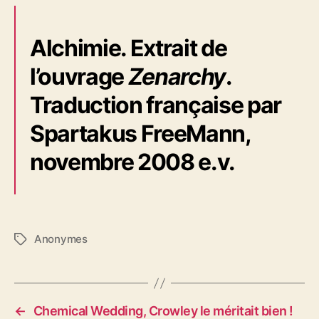
Alchimie. Extrait de
l’ouvrage
Zenarchy
.
Traduction française par
Spartakus FreeMann,
novembre 2008 e.v.
Anonymes
É
t
i
q
u
←
Chemical Wedding, Crowley le méritait bien !
e