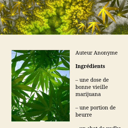
a
t
i
r
i
e
t
c
i
l
c
e
l
e
Auteur Anonyme
Ingrédients
– une dose de
bonne vieille
marijuana
– une portion de
beurre