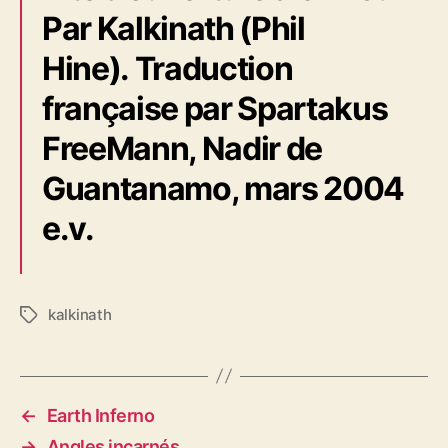
Par Kalkinath (Phil
Hine). Traduction
française par Spartakus
FreeMann, Nadir de
Guantanamo, mars 2004
e.v.
kalkinath
É
t
i
q
u
←
Earth Inferno
e
→
Angles incarnés
t