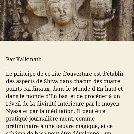
a
t
r
i
t
c
i
l
c
e
l
e
Par Kalkinath
Le principe de ce rite d’ouverture est d’établir
des aspects de Shiva dans chacun des quatre
points cardinaux, dans le Monde d’En haut et
dans le monde d’En bas, et de procéder à un
réveil de la divinité intérieure par le moyen
Nyasa et par la méditation. Il peut être
pratiqué journalière ment, comme
préliminaire à une oeuvre magique, et ce
schéma de base peut être développé – un