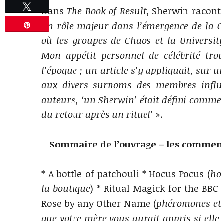
Tweetez
Dans
The Book of Result
, Sherwin racont
un rôle majeur dans l’émergence de la C
Épingle
où les groupes de Chaos et la University
Mon appétit personnel de célébrité tro
l’époque ; un article s’y appliquait, sur
aux divers surnoms des membres influe
auteurs, ‘un Sherwin’ était défini comme
du retour après un rituel’
».
Sommaire de l’ouvrage – les commenta
* A bottle of patchouli * Hocus Pocus (
ho
la boutique
) * Ritual Magick for the BBC
Rose by any Other Name (
phéromones et
que votre mère vous aurait appris si elle 