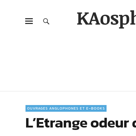
KAosp
OUVRAGES ANGLOPHONES ET E-BOOKS
L’Etrange odeur 