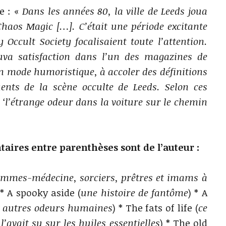
e : «
Dans les années 80, la ville de Leeds joua
haos Magic […]. C’était une période excitante
 Occult Society focalisaient toute l’attention.
uva satisfaction dans l’un des magazines de
 un mode humoristique, à accoler des définitions
nts de la scène occulte de Leeds. Selon ces
 ‘l’étrange odeur dans la voiture sur le chemin
ires entre parenthèses sont de l’auteur :
mmes-médecine, sorciers, prêtres et imams à
 * A spooky aside (
une histoire de fantôme
) * A
 autres odeurs humaines
) * The fats of life (
ce
l’avait su sur les huiles essentielles
) * The old