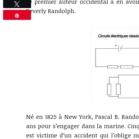
Le premier auteur occidental à en avoir
Tweetez
Beverly Randolph.
Épingle
Né en 1825 à New York, Pascal B. Randol
ans pour s’engager dans la marine. Cinq
est victime d’un accident qui l’oblige m