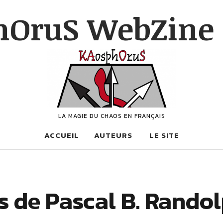
hOruS WebZine 
LA MAGIE DU CHAOS EN FRANÇAIS
ACCUEIL
AUTEURS
LE SITE
s de Pascal B. Rando