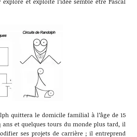
 exploré et exploité l’idée semble être Pascal
ph quittera le domicile familial à l’âge de 15
 ans et quelques tours du monde plus tard, il
odifier ses projets de carrière ; il entreprend