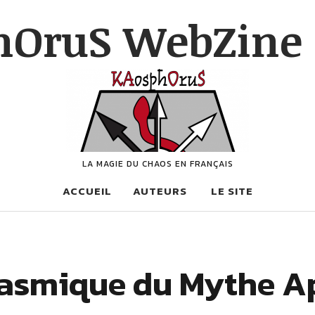
hOruS WebZine 
LA MAGIE DU CHAOS EN FRANÇAIS
ACCUEIL
AUTEURS
LE SITE
asmique du Mythe A