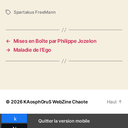
Spartakus FreeMann
É
t
i
q
u
←
Mises en Boîte par Philippe Jozelon
e
→
Maladie de l’Ego
t
t
e
s
© 2026
KAosphOruS WebZine Chaote
Haut
↑
Partagez
Quitter la version mobile