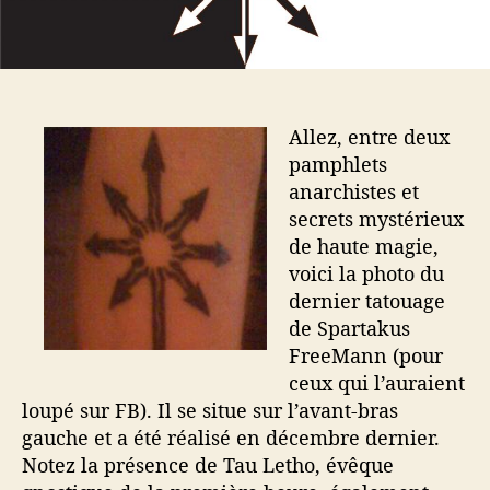
a
t
l
r
i
i
t
c
t
i
l
a
c
e
t
l
Allez, entre deux
o
e
u
pamphlets
a
anarchistes et
g
secrets mystérieux
e
de haute magie,
!
voici la photo du
dernier tatouage
de Spartakus
FreeMann (pour
ceux qui l’auraient
loupé sur FB). Il se situe sur l’avant-bras
gauche et a été réalisé en décembre dernier.
Notez la présence de Tau Letho, évêque