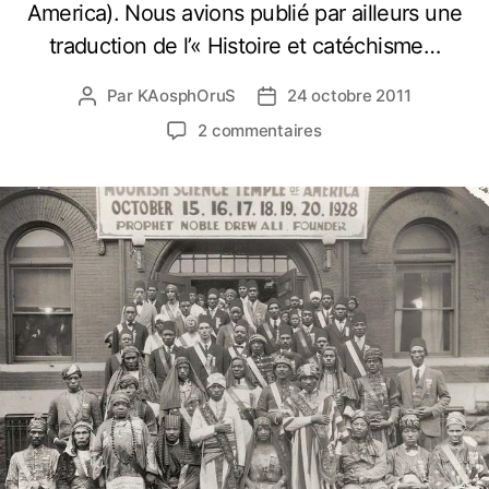
America). Nous avions publié par ailleurs une
traduction de l’« Histoire et catéchisme…
Par
KAosphOruS
24 octobre 2011
A
D
u
a
s
2 commentaires
t
t
u
e
e
r
u
d
L
r
e
’
d
l
É
e
’
g
l
a
l
’
r
i
a
t
s
r
i
e
t
c
M
i
l
a
c
e
u
l
r
e