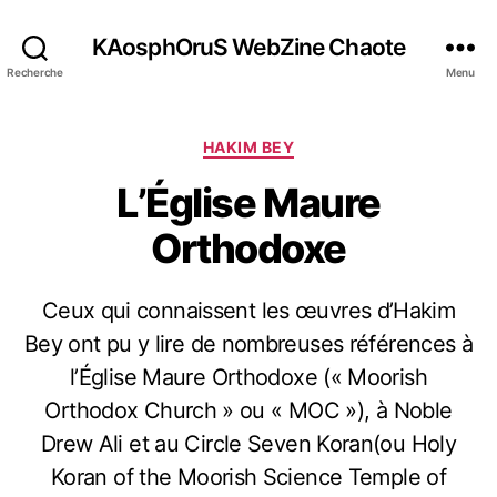
KAosphOruS WebZine Chaote
Recherche
Menu
C
HAKIM BEY
a
L’Église Maure
t
é
Orthodoxe
g
o
r
Ceux qui connaissent les œuvres d’Hakim
i
e
Bey ont pu y lire de nombreuses références à
s
l’Église Maure Orthodoxe (« Moorish
Orthodox Church » ou « MOC »), à Noble
Drew Ali et au Circle Seven Koran(ou Holy
Koran of the Moorish Science Temple of