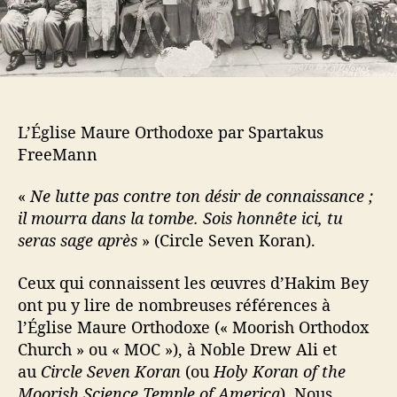
e
O
r
t
h
o
d
L’Église Maure Orthodoxe par Spartakus
o
FreeMann
x
e
«
Ne lutte pas contre ton désir de connaissance ;
il mourra dans la tombe. Sois honnête ici, tu
seras sage après
» (Circle Seven Koran).
Ceux qui connaissent les œuvres d’Hakim Bey
ont pu y lire de nombreuses références à
l’Église Maure Orthodoxe (« Moorish Orthodox
Church » ou « MOC »), à Noble Drew Ali et
au
Circle Seven Koran
(ou
Holy Koran of the
Moorish Science Temple of America
). Nous