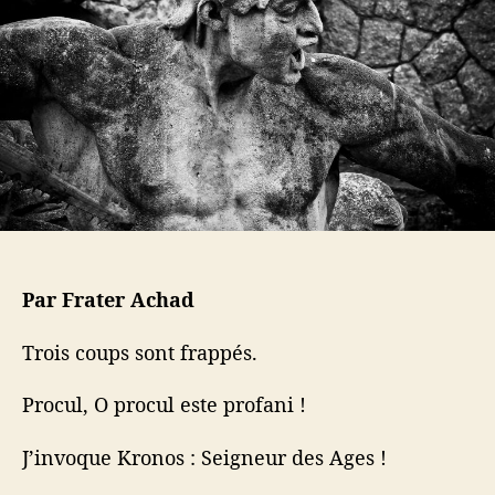
l
a
n
’
r
j
a
t
u
r
i
r
t
c
a
i
l
t
c
e
i
l
o
e
n
d
e
K
Par Frater Achad
r
o
Trois coups sont frappés.
n
o
Procul, O procul este profani !
s
J’invoque Kronos : Seigneur des Ages !