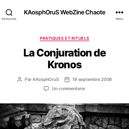
KAosphOruS WebZine Chaote
Recherche
Menu
C
PRATIQUES ET RITUELS
a
La Conjuration de
t
é
Kronos
g
o
r
Par
KAosphOruS
19 septembre 2008
A
D
i
u
a
e
s
Un commentaire
t
t
s
u
e
e
r
u
d
L
r
e
a
d
l
C
e
’
o