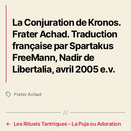
La Conjuration de Kronos.
Frater Achad. Traduction
française par Spartakus
FreeMann, Nadir de
Libertalia, avril 2005 e.v.
Frater Achad
É
t
i
q
u
←
Les Rituels Tantriques – La Puja ou Adoration
e