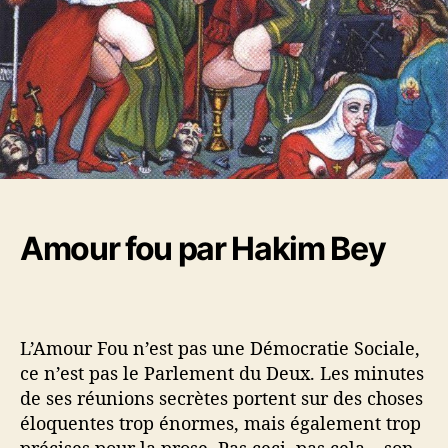
a
t
o
r
i
u
t
c
i
l
c
e
l
e
Amour fou par Hakim Bey
L’Amour Fou n’est pas une Démocratie Sociale,
ce n’est pas le Parlement du Deux. Les minutes
de ses réunions secrètes portent sur des choses
éloquentes trop énormes, mais également trop