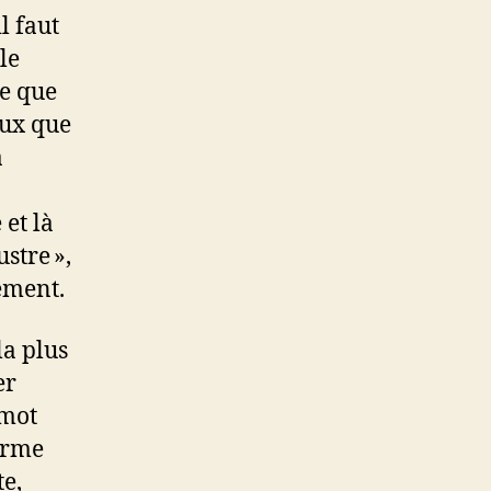
l faut
le
ce que
eux que
a
et là
ustre »,
tement.
la plus
er
 mot
erme
e,