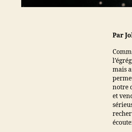
Par Jo
Commen
l’égrég
mais au
permet
notre 
et ven
sérieu
recher
écoute