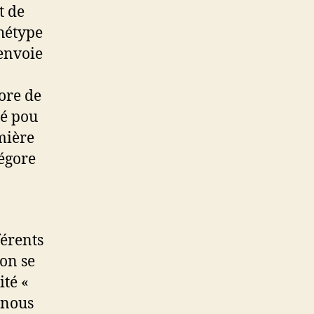
t de
hétype
renvoie
ore de
éé pou
mière
régore
férents
’on se
ité «
a nous