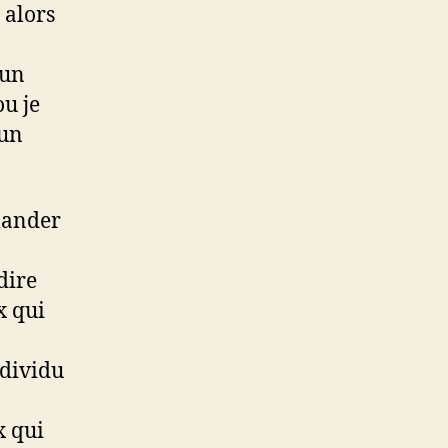
 alors
’un
ou je
 un
mander
dire
x qui
ndividu
x qui