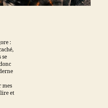
ore :
 caché,
s se
 donc
oderne
er mes
lire et