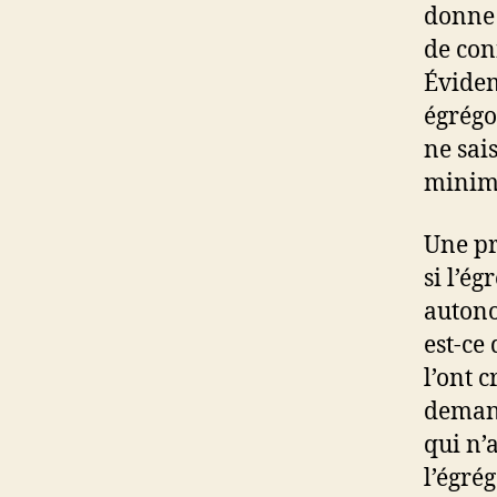
donne 
de conn
Évidem
égrégo
ne sai
minimu
Une pr
si l’é
autono
est-ce
l’ont 
demand
qui n’
l’égré