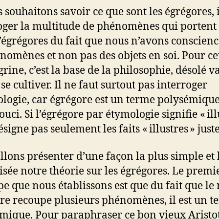
s souhaitons savoir ce que sont les égrégores, i
oger la multitude de phénomènes qui portent 
égrégores du fait que nous n’avons conscien
nomènes et non pas des objets en soi. Pour c
rine, c’est la base de la philosophie, désolé v
 se cultiver. Il ne faut surtout pas interroger
ologie, car égrégore est un terme polysémique 
souci. Si l’égrégore par étymologie signifie « ill
ésigne pas seulement les faits « illustres » jus
llons présenter d’une façon la plus simple et 
isée notre théorie sur les égrégores. Le premi
pe que nous établissons est que du fait que le
re recoupe plusieurs phénomènes, il est un t
mique. Pour paraphraser ce bon vieux Aristot