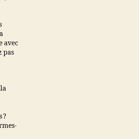
s
a
e avec
z pas
la
s ?
ormes-