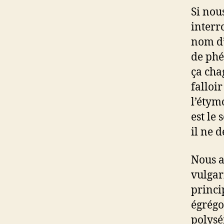
Si nou
interr
nom d’
de phé
ça chag
falloir
l’étym
est le 
il ne d
Nous a
vulgar
princi
égrégo
polysé