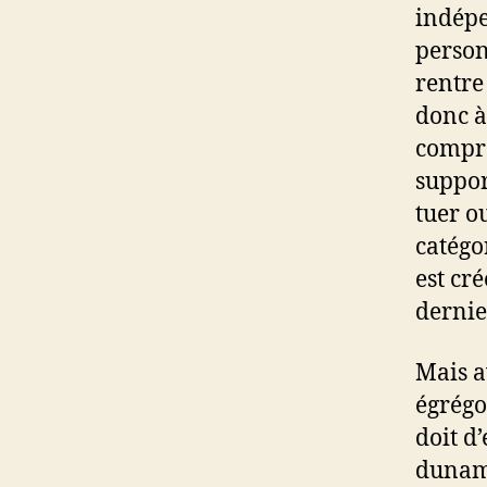
indépe
person
rentre
donc à
compre
suppor
tuer o
catégo
est cr
dernie
Mais a
égrégo
doit d
dunamis