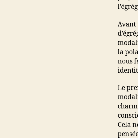
l’égrég
Avant 
d’égré
modali
la pola
nous f
identit
Le pre
modalit
charme 
conscie
Cela n
pensée