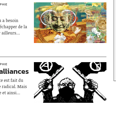
PHIE
u a besoin
s’échapper de la
r ailleurs…
PHIE
alliances
e est fait du
e radical. Mais
e et ainsi…