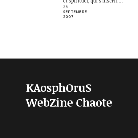
et spirituel, qui s’inscrit,…
23
SEPTEMBRE
2007
KAosphOruS
WebZine Chaote