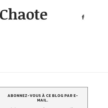
KAosp
Chaote
sur
FB
KAosphOruS
sur
FB
ABONNEZ-VOUS À CE BLOG PAR E-
MAIL.