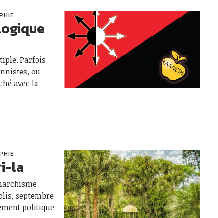
PHIE
logique
iple. Parfois
nnistes, ou
âché avec la
PHIE
i-la
anarchisme
olis, septembre
ement politique