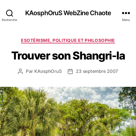
KAosphOruS WebZine Chaote
Recherche
Menu
C
ESOTÉRISME, POLITIQUE ET PHILOSOPHIE
a
Trouver son Shangri-la
t
é
g
Par
KAosphOruS
23 septembre 2007
A
D
o
u
a
r
t
t
i
e
e
e
u
d
s
r
e
d
l
e
’
l
a
’
r