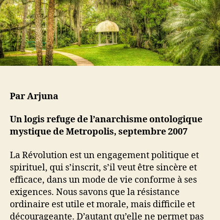
a
t
r
i
t
c
i
l
c
e
l
e
Par Arjuna
Un logis refuge de l’anarchisme ontologique
mystique de Metropolis, septembre 2007
La Révolution est un engagement politique et
spirituel, qui s’inscrit, s’il veut être sincère et
efficace, dans un mode de vie conforme à ses
exigences. Nous savons que la résistance
ordinaire est utile et morale, mais difficile et
décourageante. D’autant qu’elle ne permet pas