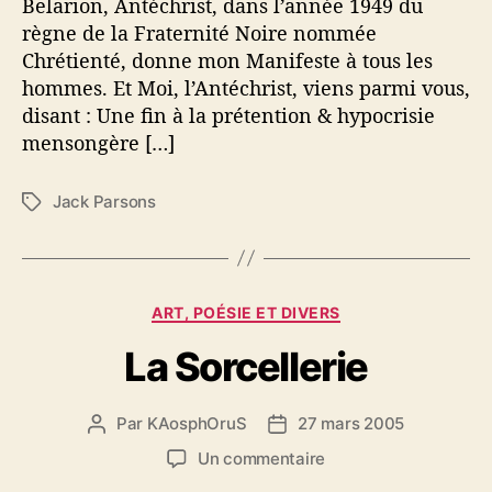
Belarion, Antéchrist, dans l’année 1949 du
n
règne de la Fraternité Noire nommée
t
Chrétienté, donne mon Manifeste à tous les
é
hommes. Et Moi, l’Antéchrist, viens parmi vous,
c
disant : Une fin à la prétention & hypocrisie
h
mensongère […]
r
i
s
Jack Parsons
É
t
t
i
q
u
C
ART, POÉSIE ET DIVERS
e
a
t
La Sorcellerie
t
t
é
e
g
s
Par
KAosphOruS
27 mars 2005
A
D
o
u
a
r
s
Un commentaire
t
t
i
u