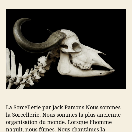
e
e
e
r
u
d
s
L
r
e
a
d
l
S
e
’
o
l
a
r
’
r
c
a
t
e
r
i
l
t
c
l
i
l
e
c
e
r
l
i
e
e
La Sorcellerie par Jack Parsons Nous sommes
la Sorcellerie. Nous sommes la plus ancienne
organisation du monde. Lorsque l’homme
naquit, nous fûmes. Nous chantâmes la