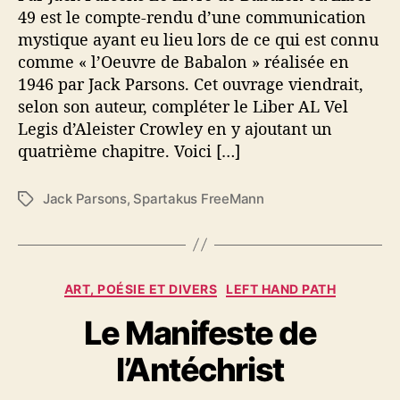
49 est le compte-rendu d’une communication
1
mystique ayant eu lieu lors de ce qui est connu
0
(
comme « l’Oeuvre de Babalon » réalisée en
a
1946 par Jack Parsons. Cet ouvrage viendrait,
k
selon son auteur, compléter le Liber AL Vel
a
Legis d’Aleister Crowley en y ajoutant un
J
quatrième chapitre. Voici […]
a
c
k
Jack Parsons
,
Spartakus FreeMann
É
P
t
a
i
r
q
s
u
C
ART, POÉSIE ET DIVERS
LEFT HAND PATH
o
e
a
n
t
Le Manifeste de
t
s
t
é
)
e
l’Antéchrist
g
–
s
o
V