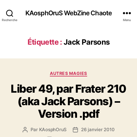
KAosphOruS WebZine Chaote
Recherche
Menu
Étiquette :
Jack Parsons
C
AUTRES MAGIES
a
Liber 49, par Frater 210
t
é
(aka Jack Parsons) –
g
o
Version .pdf
r
i
e
Par
KAosphOruS
26 janvier 2010
A
D
s
u
a