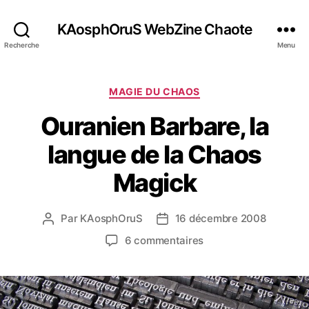
KAosphOruS WebZine Chaote
Recherche
Menu
C
MAGIE DU CHAOS
a
Ouranien Barbare, la
t
é
langue de la Chaos
g
o
Magick
r
i
e
Par
KAosphOruS
16 décembre 2008
A
D
s
u
a
s
6 commentaires
t
t
u
e
e
r
u
d
O
r
e
u