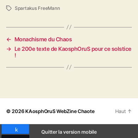
Spartakus FreeMann
É
t
i
q
u
←
Monachisme du Chaos
e
→
Le 200e texte de KaosphOruS pour ce solstice
t
!
t
e
s
© 2026
KAosphOruS WebZine Chaote
Haut
↑
Partagez
Quitter la version mobile