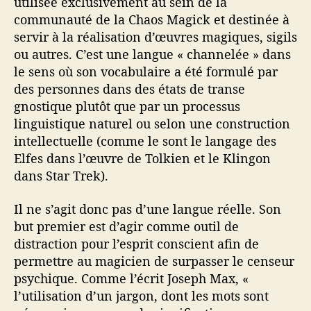
utilisée exclusivement au sein de la
u
e
communauté de la Chaos Magick et destinée à
d
servir à la réalisation d’œuvres magiques, sigils
e
ou autres. C’est une langue « channelée » dans
l
le sens où son vocabulaire a été formulé par
a
des personnes dans des états de transe
C
gnostique plutôt que par un processus
h
linguistique naturel ou selon une construction
a
o
intellectuelle (comme le sont le langage des
s
Elfes dans l’œuvre de Tolkien et le Klingon
M
dans Star Trek).
a
g
Il ne s’agit donc pas d’une langue réelle. Son
i
but premier est d’agir comme outil de
c
distraction pour l’esprit conscient afin de
k
permettre au magicien de surpasser le censeur
psychique. Comme l’écrit Joseph Max, «
l’utilisation d’un jargon, dont les mots sont