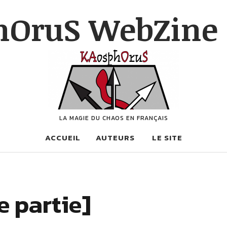
hOruS WebZine 
LA MAGIE DU CHAOS EN FRANÇAIS
ACCUEIL
AUTEURS
LE SITE
e partie]