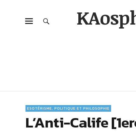
KAosp
ESOTÉRISME, POLITIQUE ET PHILOSOPHIE
L’Anti-Calife [1er