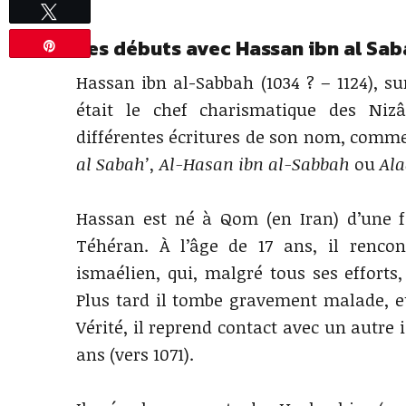
Tweetez
Les débuts avec Hassan ibn al Sab
Épingle
Hassan ibn al-Sabbah (1034 ? – 1124), 
était le chef charismatique des Nizâ
différentes écritures de son nom, comm
al Sabah’, Al-Hasan ibn al-Sabbah
ou
Ala
Hassan est né à Qom (en Iran) d’une fa
Téhéran. À l’âge de 17 ans, il renco
ismaélien, qui, malgré tous ses efforts,
Plus tard il tombe gravement malade, et
Vérité, il reprend contact avec un autre i
ans (vers 1071).