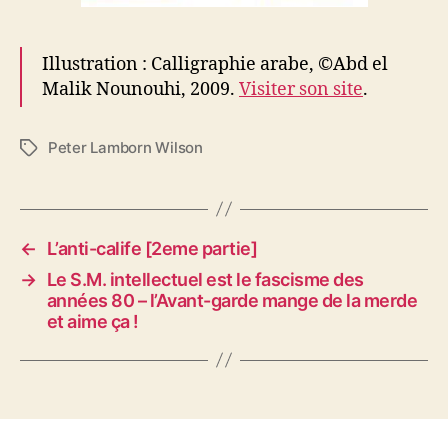
Illustration : Calligraphie arabe, ©Abd el
Malik Nounouhi, 2009.
Visiter son site
.
Peter Lamborn Wilson
É
t
i
q
u
←
L’anti-calife [2eme partie]
e
→
Le S.M. intellectuel est le fascisme des
t
années 80 – l’Avant-garde mange de la merde
t
et aime ça !
e
s