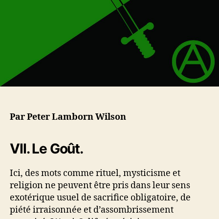
l
a
’
r
a
t
r
i
t
c
i
l
c
e
l
e
Par Peter Lamborn Wilson
VII. Le Goût.
Ici, des mots comme rituel, mysticisme et
religion ne peuvent être pris dans leur sens
exotérique usuel de sacrifice obligatoire, de
piété irraisonnée et d’assombrissement