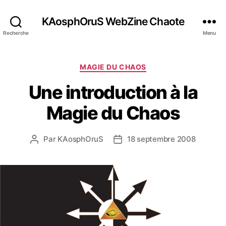
KAosphOruS WebZine Chaote
Recherche
Menu
C
MAGIE DU CHAOS
a
Une introduction à la
t
é
Magie du Chaos
g
o
r
Par
KAosphOruS
18 septembre 2008
A
D
i
u
a
e
t
t
s
e
e
u
d
r
e
d
l
e
’