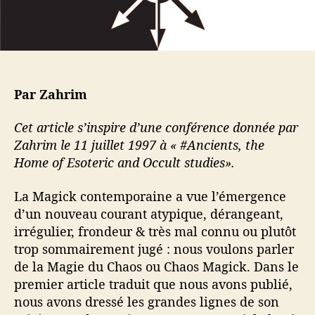
l
a
’
r
a
t
r
i
t
c
i
l
Par Zahrim
c
e
l
Cet article s’inspire d’une conférence donnée par
e
Zahrim le 11 juillet 1997 à « #Ancients, the
Home of Esoteric and Occult studies».
La Magick contemporaine a vue l’émergence
d’un nouveau courant atypique, dérangeant,
irrégulier, frondeur & très mal connu ou plutôt
trop sommairement jugé : nous voulons parler
de la Magie du Chaos ou Chaos Magick. Dans le
premier article traduit que nous avons publié,
nous avons dressé les grandes lignes de son