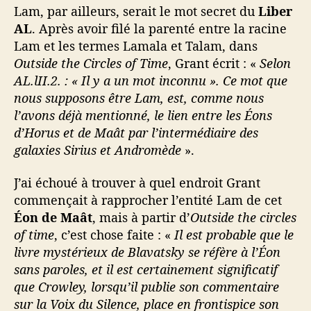
Lam, par ailleurs, serait le mot secret du
Liber
AL
. Après avoir filé la parenté entre la racine
Lam et les termes Lamala et Talam, dans
Outside the Circles of Time
, Grant écrit : «
Selon
AL.lII.2. : « Il y a un mot inconnu ». Ce mot que
nous supposons être Lam, est, comme nous
l’avons déjà mentionné, le lien entre les Éons
d’Horus et de Maât par l’intermédiaire des
galaxies Sirius et Andromède
».
J’ai échoué à trouver à quel endroit Grant
commençait à rapprocher l’entité Lam de cet
É
on de Maât
, mais à partir d’
Outside the circles
of time
, c’est chose faite : «
Il est probable que le
livre mystérieux de Blavatsky se réfère à l’Éon
sans paroles, et il est certainement significatif
que Crowley, lorsqu’il publie son commentaire
sur la Voix du Silence, place en frontispice son