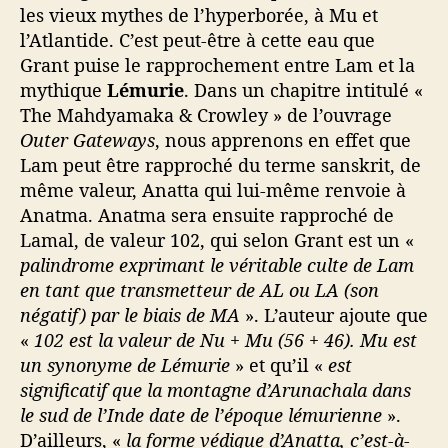
les vieux mythes de l’hyperborée, à Mu et
l’Atlantide. C’est peut-être à cette eau que
Grant puise le rapprochement entre Lam et la
mythique
Lémurie
. Dans un chapitre intitulé «
The Mahdyamaka & Crowley » de l’ouvrage
Outer Gateways
, nous apprenons en effet que
Lam peut être rapproché du terme sanskrit, de
même valeur, Anatta qui lui-même renvoie à
Anatma. Anatma sera ensuite rapproché de
Lamal, de valeur 102, qui selon Grant est un «
palindrome exprimant le véritable culte de Lam
en tant que transmetteur de AL ou LA (son
négatif) par le biais de MA
». L’auteur ajoute que
«
102 est la valeur de Nu + Mu (56 + 46). Mu est
un synonyme de Lémurie
» et qu’il «
est
significatif que la montagne d’Arunachala dans
le sud de l’Inde date de l’époque lémurienne
».
D’ailleurs, «
la forme védique d’Anatta, c’est-à-