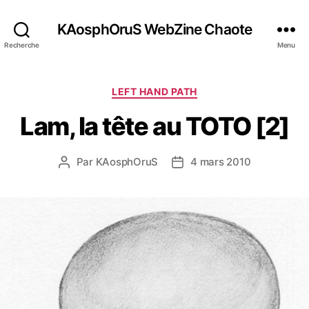
KAosphOruS WebZine Chaote
Recherche
Menu
C
LEFT HAND PATH
a
Lam, la tête au TOTO [2]
t
é
g
Par
KAosphOruS
4 mars 2010
A
D
o
u
a
r
t
t
i
e
e
e
u
d
s
r
e
d
l
e
’
l
a
’
r