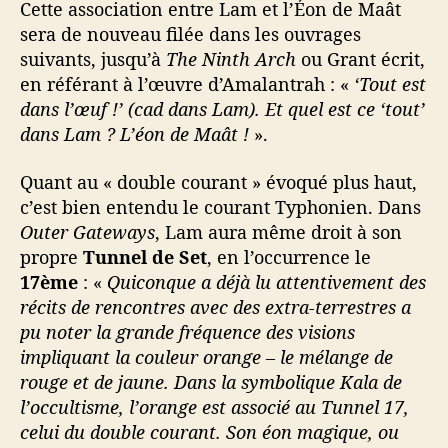
Cette association entre Lam et l’Éon de Maât
sera de nouveau filée dans les ouvrages
suivants, jusqu’à
The Ninth Arch
ou Grant écrit,
en référant à l’œuvre d’Amalantrah : «
‘Tout est
dans l’œuf !’ (cad dans Lam). Et quel est ce ‘tout’
dans Lam ? L’éon de Maât !
».
Quant au « double courant » évoqué plus haut,
c’est bien entendu le courant Typhonien. Dans
Outer Gateways
, Lam aura même droit à son
propre
Tunnel de Set
, en l’occurrence le
17ème
: «
Quiconque a déjà lu attentivement des
récits de rencontres avec des extra-terrestres a
pu noter la grande fréquence des visions
impliquant la couleur orange – le mélange de
rouge et de jaune. Dans la symbolique Kala de
l’occultisme, l’orange est associé au Tunnel 17,
celui du double courant. Son éon magique, ou