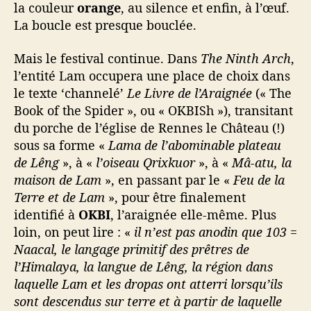
la couleur
orange
, au silence et enfin, à l’œuf.
La boucle est presque bouclée.
Mais le festival continue. Dans
The Ninth Arch
,
l’entité Lam occupera une place de choix dans
le texte ‘channelé’
Le Livre de l’Araignée
(« The
Book of the Spider », ou « OKBISh »), transitant
du porche de l’église de Rennes le Château (!)
sous sa forme «
Lama de l’abominable plateau
de Lêng
», à «
l’oiseau Qrixkuor
», à «
Mâ-atu, la
maison de Lam
», en passant par le «
Feu de la
Terre et de Lam
», pour être finalement
identifié à
OKBI
, l’araignée elle-même. Plus
loin, on peut lire : «
il n’est pas anodin que 103 =
Naacal, le langage primitif des prêtres de
l’Himalaya, la langue de Lêng, la région dans
laquelle Lam et les dropas ont atterri lorsqu’ils
sont descendus sur terre et à partir de laquelle