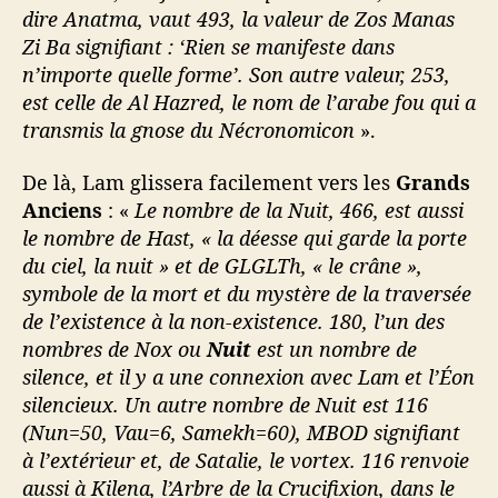
dire Anatma, vaut 493, la valeur de Zos Manas
Zi Ba signifiant : ‘Rien se manifeste dans
n’importe quelle forme’. Son autre valeur, 253,
est celle de Al Hazred, le nom de l’arabe fou qui a
transmis la gnose du Nécronomicon
».
De là, Lam glissera facilement vers les
Grands
Anciens
: «
Le nombre de la Nuit, 466, est aussi
le nombre de Hast, « la déesse qui garde la porte
du ciel, la nuit » et de GLGLTh, « le crâne »,
symbole de la mort et du mystère de la traversée
de l’existence à la non-existence. 180, l’un des
nombres de Nox ou
Nuit
est un nombre de
silence, et il y a une connexion avec Lam et l’Éon
silencieux. Un autre nombre de Nuit est 116
(Nun=50, Vau=6, Samekh=60), MBOD signifiant
à l’extérieur et, de Satalie, le vortex. 116 renvoie
aussi à Kilena, l’Arbre de la Crucifixion, dans le