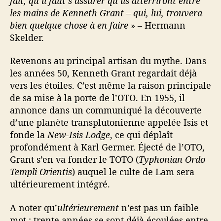
fait, qu’il faut s’assurer qu’ils atterriront entre
les mains de Kenneth Grant – qui, lui, trouvera
bien quelque chose à en faire
» – Hermann
Skelder.
Revenons au principal artisan du mythe. Dans
les années 50, Kenneth Grant regardait déjà
vers les étoiles. C’est même la raison principale
de sa mise à la porte de l’OTO. En 1955, il
annonce dans un communiqué la découverte
d’une planète transplutonienne appelée Isis et
fonde la
New-Isis Lodge
, ce qui déplaît
profondément à Karl Germer. Éjecté de l’OTO,
Grant s’en va fonder le TOTO (
Typhonian Ordo
Templi Orientis
) auquel le culte de Lam sera
ultérieurement intégré.
A noter qu’
u
l
térieurement
n’est pas un faible
mot : trente années se sont déjà écoulées entre