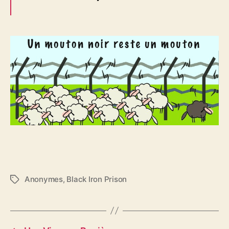
Anonymes
,
Black Iron Prison
É
t
i
q
u