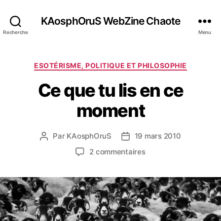
KAosphOruS WebZine Chaote
Recherche
Menu
C
ESOTÉRISME, POLITIQUE ET PHILOSOPHIE
a
Ce que tu lis en ce
t
é
moment
g
o
r
Par
KAosphOruS
19 mars 2010
A
D
i
u
a
e
s
2 commentaires
t
t
s
u
e
e
r
u
d
C
r
e
e
d
l
q
e
’
u