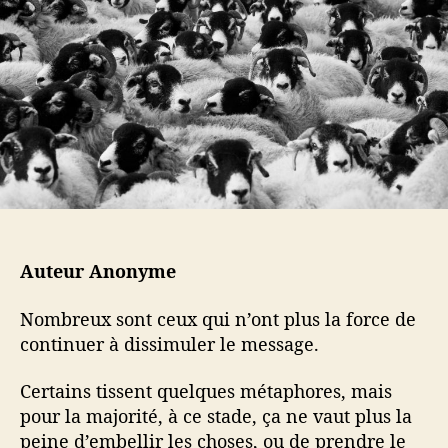
l
a
e
’
r
t
a
t
u
r
i
l
t
c
i
i
l
s
c
e
e
l
n
e
c
e
m
o
Auteur Anonyme
m
e
Nombreux sont ceux qui n’ont plus la force de
n
continuer à dissimuler le message.
t
Certains tissent quelques métaphores, mais
pour la majorité, à ce stade, ça ne vaut plus la
peine d’embellir les choses, ou de prendre le