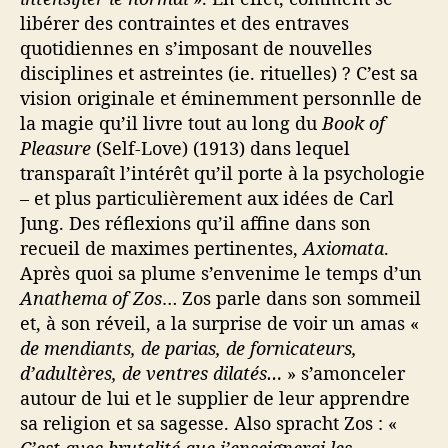
libérer des contraintes et des entraves
quotidiennes en s’imposant de nouvelles
disciplines et astreintes (ie. rituelles) ? C’est sa
vision originale et éminemment personnlle de
la magie qu’il livre tout au long du
Book of
Pleasure
(Self-Love) (1913) dans lequel
transparaît l’intérêt qu’il porte à la psychologie
– et plus particulièrement aux idées de Carl
Jung. Des réflexions qu’il affine dans son
recueil de maximes pertinentes,
Axiomata
.
Après quoi sa plume s’envenime le temps d’un
Anathema of Zos
… Zos parle dans son sommeil
et, à son réveil, a la surprise de voir un amas «
de mendiants, de parias, de fornicateurs,
d’adultères, de ventres dilatés…
» s’amonceler
autour de lui et le supplier de leur apprendre
sa religion et sa sagesse. Also spracht Zos : «
C’est avec brutalité que j’enseignerai les