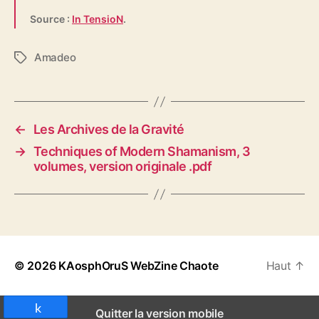
Source :
In TensioN
.
Amadeo
É
t
i
q
u
←
Les Archives de la Gravité
e
→
Techniques of Modern Shamanism, 3
t
volumes, version originale .pdf
t
e
s
© 2026
KAosphOruS WebZine Chaote
Haut
↑
Partagez
Quitter la version mobile