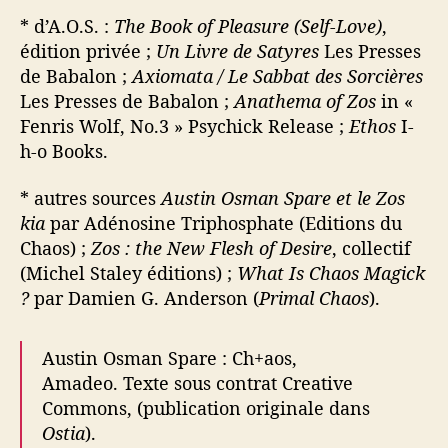
* d’A.O.S. :
The Book of Pleasure (Self-Love)
,
édition privée ;
Un Livre de Satyres
Les Presses
de Babalon ;
Axiomata / Le Sabbat des Sorcières
Les Presses de Babalon ;
Anathema of Zos
in «
Fenris Wolf, No.3 » Psychick Release ;
Ethos
I-
h-o Books.
* autres sources
Austin Osman Spare et le Zos
kia
par Adénosine Triphosphate (Editions du
Chaos) ;
Zos : the New Flesh of Desire
, collectif
(Michel Staley éditions) ;
What Is Chaos Magick
?
par Damien G. Anderson (
Primal Chaos
).
Austin Osman Spare : Ch+aos,
Amadeo. Texte sous contrat Creative
Commons, (publication originale dans
Ostia
).