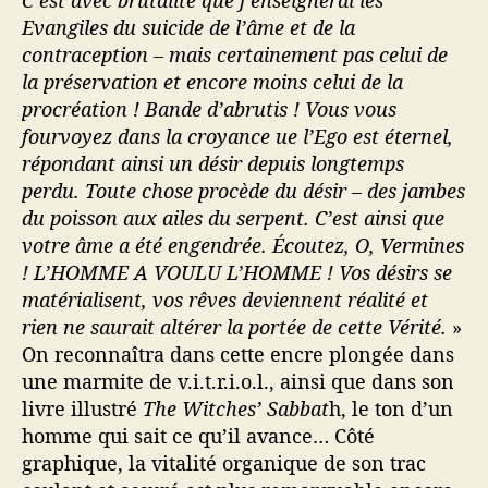
Evangiles du suicide de l’âme et de la
contraception – mais certainement pas celui de
la préservation et encore moins celui de la
procréation ! Bande d’abrutis ! Vous vous
fourvoyez dans la croyance ue l’Ego est éternel,
répondant ainsi un désir depuis longtemps
perdu. Toute chose procède du désir – des jambes
du poisson aux ailes du serpent. C’est ainsi que
votre âme a été engendrée. Écoutez, O, Vermines
! L’HOMME A VOULU L’HOMME ! Vos désirs se
matérialisent, vos rêves deviennent réalité et
rien ne saurait altérer la portée de cette Vérité.
»
On reconnaîtra dans cette encre plongée dans
une marmite de v.i.t.r.i.o.l., ainsi que dans son
livre illustré
The Witches’ Sabbat
h, le ton d’un
homme qui sait ce qu’il avance… Côté
graphique, la vitalité organique de son trac