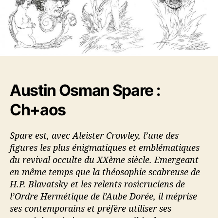
l
a
’
r
a
t
r
i
t
c
i
l
c
e
l
Austin Osman Spare :
e
Ch+aos
Spare est, avec Aleister Crowley, l’une des
figures les plus énigmatiques et emblématiques
du revival occulte du XXème siècle. Emergeant
en même temps que la théosophie scabreuse de
H.P. Blavatsky et les relents rosicruciens de
l’Ordre Hermétique de l’Aube Dorée, il méprise
ses contemporains et préfère utiliser ses