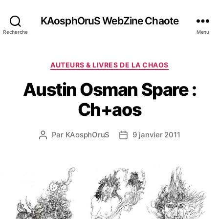
KAosphOruS WebZine Chaote
Recherche
Menu
C
AUTEURS & LIVRES DE LA CHAOS
a
Austin Osman Spare :
t
é
Ch+aos
g
o
r
Par
KAosphOruS
9 janvier 2011
A
D
i
u
a
e
t
t
s
e
e
u
d
r
e
d
l
e
’