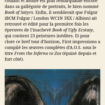
coulant et assuré est plus remarquable encore
dans sa gallégorie de portraits, le bien-nommé
Book of Satyrs
. Enfin, il semblerait que Fulgur
(BCM Fulgur / London WC1N 3XX / Albion) ait
retrouvé et édité pour la première fois les
épreuves de l’inachevé
Book of Ugly Ecstasy
,
qui contient 23 peintures inédites. Et pour
clore ce bref tour d’horizon, First impressions a
compilé les œuvres complètes d’A.O.S. sous le
titre
From the Inferno to Zos
(épuisé depuis et
fort côté).