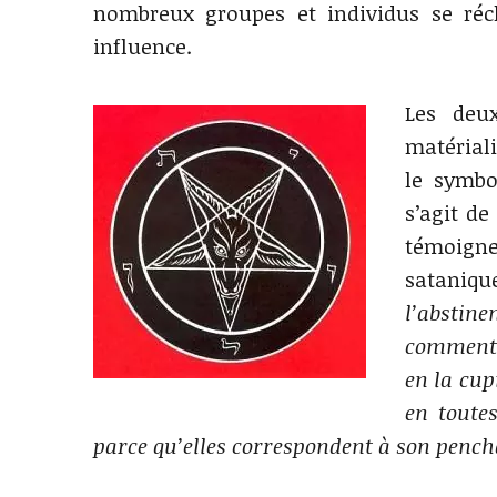
nombreux groupes et individus se réc
influence.
Les deu
matériali
le symbo
s’agit de
témoign
sataniqu
l’abstine
commente
en la cup
en toute
parce qu’elles correspondent à son pench