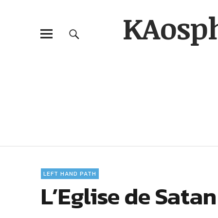
KAosp
LEFT HAND PATH
L’Eglise de Satan 