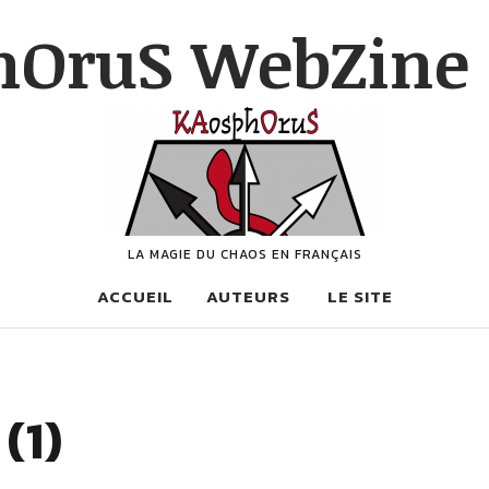
hOruS WebZine 
LA MAGIE DU CHAOS EN FRANÇAIS
ACCUEIL
AUTEURS
LE SITE
(1)