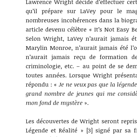
Lawrence Wright décide d’effectuer cert
qu’il prépare sur LaVey pour le m
nombreuses incohérences dans la biograp
article devenu célèbre « It’s Not Easy B
Selon Wright, LaVey n’aurait jamais é
Marylin Monroe, n’aurait jamais été l’or
n’aurait jamais reçu de formation de
criminologie, etc. – au point de se d
toutes années. Lorsque Wright présenta 
répondu : «
Je ne veux pas que la légend
grand nombre de jeunes qui me considè
mon fond de mystère
».
Les découvertes de Wright seront repri
Légende et Réalité » [3] signé par sa f