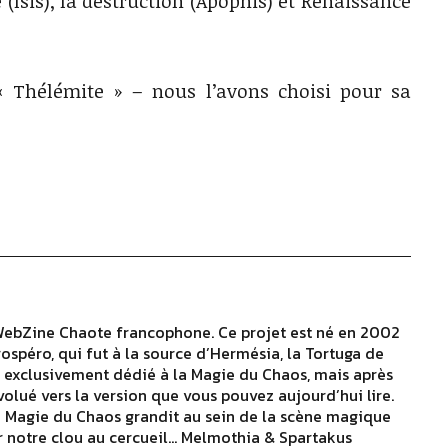
e (Isis), la destruction (Apophis) et Renaissance
 « Thélémite » – nous l’avons choisi pour sa
WebZine Chaote francophone. Ce projet est né en 2002
rospéro, qui fut à la source d’Hermésia, la Tortuga de
as exclusivement dédié à la Magie du Chaos, mais après
évolué vers la version que vous pouvez aujourd’hui lire.
u Magie du Chaos grandit au sein de la scène magique
 notre clou au cercueil… Melmothia & Spartakus