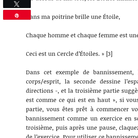
Tweetez
Dans ma poitrine brille une Étoile,
Épingle
Chaque homme et chaque femme est une 
Ceci est un Cercle d’Étoiles. » [3]
Dans cet exemple de bannissement, l
corps/esprit, la seconde dessine l’e
directions -, et la troisième partie suggèr
est comme ce qui est en haut », si vous
partie, vous êtes prêt à commencer vos 
bannissement comme un exercice en soi,
troisième, puis après une pause, claqu
de l’exercice. Pour utiliser ce bannissem